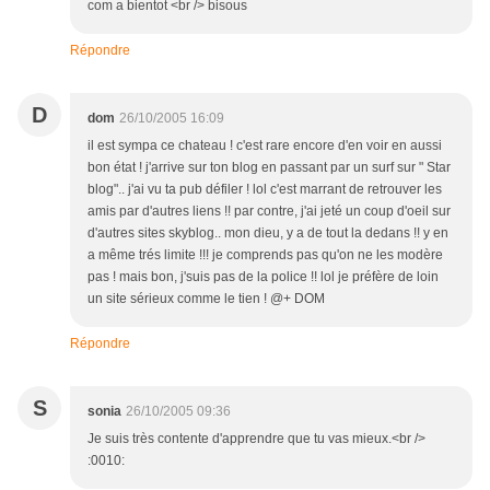
com a bientot <br /> bisous
Répondre
D
dom
26/10/2005 16:09
il est sympa ce chateau ! c'est rare encore d'en voir en aussi
bon état ! j'arrive sur ton blog en passant par un surf sur " Star
blog".. j'ai vu ta pub défiler ! lol c'est marrant de retrouver les
amis par d'autres liens !! par contre, j'ai jeté un coup d'oeil sur
d'autres sites skyblog.. mon dieu, y a de tout la dedans !! y en
a même trés limite !!! je comprends pas qu'on ne les modère
pas ! mais bon, j'suis pas de la police !! lol je préfère de loin
un site sérieux comme le tien ! @+ DOM
Répondre
S
sonia
26/10/2005 09:36
Je suis très contente d'apprendre que tu vas mieux.<br />
:0010: