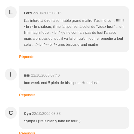
L
Lord
22/10/2005 08:16
t'as intérêt à être raisonnable grand maitre, t'as intéret .... !!!!!!!!!
<br /> le château, il me fait penser à celui du "vieux fusil" ... un
film magnifique ...<br /> je ne connais pas du tout l'alsace,
mais alors pas du tout, il va falloir qu'un jour je remédie à tout
cela ... ;)<br /> <br /> gros bisous grand maitre
Répondre
I
isis
22/10/2005 07:46
bon week-end !! plein de bIsis pour Honorius !!
Répondre
C
Cyn
22/10/2005 03:33
Sympa ! j'irais bien y faire un tour :)
Répondre