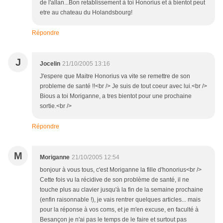
de l'allan...Bon retablissement à toi Honorius et à bientot peut
etre au chateau du Holandsbourg!
Répondre
J
Jocelin
21/10/2005 13:16
J'espere que Maitre Honorius va vite se remettre de son
probleme de santé !!<br /> Je suis de tout coeur avec lui.<br />
Bious a toi Moriganne, a tres bientot pour une prochaine
sortie.<br />
Répondre
M
Moriganne
21/10/2005 12:54
bonjour à vous tous, c'est Moriganne la fille d'honorius<br />
Cette fois vu la récidive de son problème de santé, il ne
touche plus au clavier jusqu'à la fin de la semaine prochaine
(enfin raisonnable !), je vais rentrer quelques articles... mais
pour la réponse à vos coms, et je m'en excuse, en faculté à
Besançon je n'ai pas le temps de le faire et surtout pas