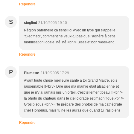
Répondre
S
sieglind
21/10/2005 19:10
Région paternelle ça tiens! lol Avec un type qui s'appelle
"Siegfried", comment ne veux-tu pas que j'adhère à cette
mobilisation locale! hé, hé!<br /> Bises et bon week-end.
Répondre
P
Plumette
21/10/2005 17:29
Avant toute chose meilleure santé à toi Grand Maître, sois
raisonnable!!!<br /> Dire que ma mamie était alsacienne et
que je n'y ai jamais mis un orteil, c'est tellement beau !!!<br />
la photo du chateau dans le ciel d'orage est magnifique.<br />
Gros bisous.<br /> (j'te prépare des photos de ma cathédrale
cher Honorius, mais tu ne les auras que quand tu iras bien)
Répondre