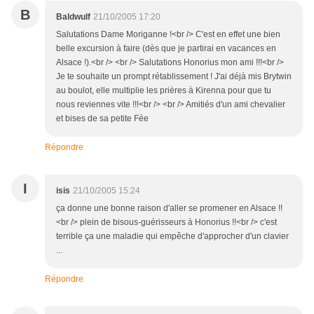
B
Baldwulf
21/10/2005 17:20
Salutations Dame Moriganne !<br /> C'est en effet une bien
belle excursion à faire (dès que je partirai en vacances en
Alsace !).<br /> <br /> Salutations Honorius mon ami !!!<br />
Je te souhaite un prompt rétablissement ! J'ai déjà mis Brytwin
au boulot, elle multiplie les prières à Kirenna pour que tu
nous reviennes vite !!!<br /> <br /> Amitiés d'un ami chevalier
et bises de sa petite Fée
Répondre
I
isis
21/10/2005 15:24
ça donne une bonne raison d'aller se promener en Alsace !!
<br /> plein de bisous-guérisseurs à Honorius !!<br /> c'est
terrible ça une maladie qui empêche d'approcher d'un clavier
...
Répondre