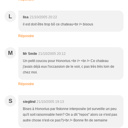
L
lisa
21/10/2005 20:22
il est doit être trop bô ce chateau<br /> bisous
Répondre
M
Mr Smile
21/10/2005 20:12
Un petit coucou pour Honorius.<br /> <br /> Ce chateau
j'avais déjà eux l'occassion de le voir, c pas très très loin de
chez moi.
Répondre
S
sieglind
21/10/2005 19:13
Bises à Honorius par fistonne interposée (et surveille un peu
qu'il soit raisonnable hein? On a dit "repos" alors ce n'est pas
autre chose n'est-ce pas?)<br /> Bonne fin de semaine