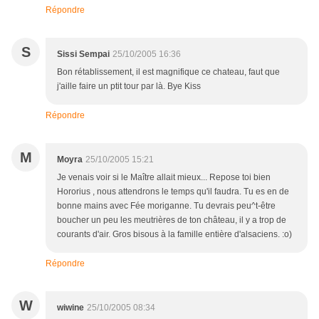
Répondre
S
Sissi Sempai
25/10/2005 16:36
Bon rétablissement, il est magnifique ce chateau, faut que
j'aille faire un ptit tour par là. Bye Kiss
Répondre
M
Moyra
25/10/2005 15:21
Je venais voir si le Maître allait mieux... Repose toi bien
Hororius , nous attendrons le temps qu'il faudra. Tu es en de
bonne mains avec Fée moriganne. Tu devrais peu^t-être
boucher un peu les meutrières de ton château, il y a trop de
courants d'air. Gros bisous à la famille entière d'alsaciens. :o)
Répondre
W
wiwine
25/10/2005 08:34