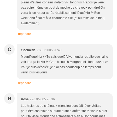
pleins d'autres copains (lol)<br /> Honorius: Repos! je veux
pas voire même un bout de mèche de cheveux poindre! On
verra à ton retour après rétablissement! D'ac?<br /> Bon
week-end à toi et à ta charmante fille (et au reste de la tribu,
évidemment)
Répondre
C
cleomede
22/10/2005 20:40
Magnifique!<br /> Tu sais quoi? Vivement la retraite que j'aille
voir tout ça lol<br /> Gros bisous à Morgane et Honorius<br />
PS : je suis désolée, je n'ai pas beaucoup de temps pour
venir tous les jours
Répondre
R
Rose
22/10/2005 20:36
Les histoires de châteaux m'ont toujours fait rêver. J'étais
peut-être chatelaine sur une autre planète.<br /> <br /> Merci
pour ta visite Moriganne et transmets bien à Honnorius mes