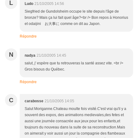
L
Ludo
21/10/2005 14:56
Siegfried de Gundolsheim occupe le site depuis l'âge de
bronze? Mais ça lui fait quel âge?<br /> Bon repos à Honorius
et odaijini お大事に comme on dit au Japon.
Répondre
N
nadya
21/10/2005 14:45
salut, j' espère que tu retrouveras la santé assez vite. <br />
Gros bisous du Québec.
Répondre
C
carabosse
21/10/2005 14:05
Salut Moriganne.Chateau moulte fois visité.C'est vrai qu'il y a
souvent des expos, des animations medievales,des fetes et
aussi une journée consacrée aux jeux pour les enfants,et
toujours du nouveau dans la suite de sa reconstruction.Mais
on aimerait y voir aussi un jour la compagnie des flambeaux