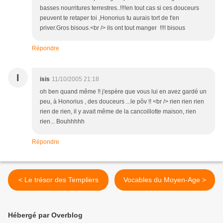
basses nourritures terrestres..!!!!en tout cas si ces douceurs
peuvent te retaper toi ,Honorius tu aurais tort de t'en
priver.Gros bisous.<br /> ils ont tout manger !!!! bisous
Répondre
I
isis
11/10/2005 21:18
oh ben quand même !! j'espère que vous lui en avez gardé un
peu, à Honorius , des douceurs ...le pôv !! <br /> rien rien rien
rien de rien, il y avait même de la cancoillotte maison, rien
rien... Bouhhhhh
Répondre
< Le trésor des Templiers
Vocables du Moyen-Age >
Hébergé par Overblog