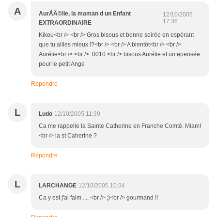
A
AurÃÂ©lie, la maman d un Enfant
12/10/2005
17:36
EXTRAORDINAIRE
Kikou<br /> <br /> Gros bisous et bonne soirée en espérant
que tu ailles mieux !?<br /> <br /> A bientôt<br /> <br />
Aurélie<br /> <br /> :0010:<br /> bisous Aurélie et un epensée
pour le petit Ange
Répondre
L
Ludo
12/10/2005 11:39
Ca me rappelle la Sainte Catherine en Franche Comté. Miam!
<br /> la st Caherine ?
Répondre
L
LARCHANGE
12/10/2005 10:34
Ca y est j'ai faim .... <br /> ;)<br /> gourmand !!