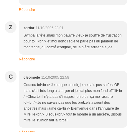
Répondre
Z
zordar
11/10/2005 23:01
Sympa la fête ,mais mon pauvre vieux je souffre de frustration
pour toi !<br /> et moi donc ! et je te parle pas du jambon de
montagne, du comté d'origine, de la bière artisanale, de....
Répondre
C
cleomede
11/10/2005 22:58
Coucou toi<br /> Je craque ce soir, je ne sais pas si c'est OB
mais c'est très long à charger et je n'ai plus mon fond pfffffff<br
/> Chez toi il n'y a pas d'images non plus, ça me rassure
lol<br /> Je ne savais pas que les bretzels avaient des
ancêtres mais j'aime ça<br /> Bienvenue dans l'annuaire de
Mireille<br /> Bisous<br /> tout le monde à un ancêtre, Bisous
mireille, l'Union fait la force !