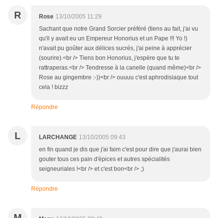
R
Rose
13/10/2005 11:29
Sachant que notre Grand Sorcier préféré (tiens au fait, j'ai vu
qu'il y avait eu un Empereur Honorius et un Pape !!! Yo !)
n'avait pu goûter aux délices sucrés, j'ai peine à apprécier
(sourire).<br /> Tiens bon Honorius, j'espère que tu te
rattraperas.<br /> Tendresse à la canelle (quand même)<br />
Rose au gingembre :-))<br /> ouuuu c'est aphrodisiaque tout
cela ! bizzz
Répondre
L
LARCHANGE
13/10/2005 09:43
en fin quand je dis que j'ai faim c'est pour dire que j'aurai bien
gouter tous ces pain d'épices et autres spécialités
seigneuriales !<br /> et c'est bon<br /> ;)
Répondre
M