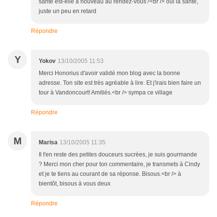
santé est-elle à nouveau au rendez-vous?<br /> oui la santé,
juste un peu en retard
Répondre
Y
Yokov
13/10/2005 11:53
Merci Honorius d'avoir validé mon blog avec la bonne
adresse. Ton site est très agréable à lire. Et j'irais bien faire un
tour à Vandoncourt! Amitiés.<br /> sympa ce village
Répondre
M
Marisa
13/10/2005 11:35
Il t'en reste des petites douceurs sucrées, je suis gourmande
? Merci mon cher pour ton commentaire, je transmets à Cindy
et je te tiens au courant de sa réponse. Bisous.<br /> à
bientôt, bisous à vous deux
Répondre