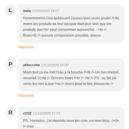
L
linda
13/10/2005 19:07
Hummmmmm c'est apétissant, j'aurais bien voulu gouter !!! Au
moins les produits de leur époque était plus sein que les
produits que l'on peut consommer aujourd'hui ...<br />
Bises<br /> aucune comparaison possible, bisous
Répondre
P
ptitecrotte
13/10/2005 16:36
Miam tout ca me met l'eau a la bouche !!<br /> Un bon bretzel,
siouplait :o)<br /> Grosses bises !<br /> <br /> PS : au fait j'ai
remis ton lien à jour !<br /> merci pour le lien, bisous<br />
Répondre
R
rOSE
13/10/2005 15:03
PS : Honorius : j'ai répondu sous ton com. sur mon blog ;-)<br
/> rires