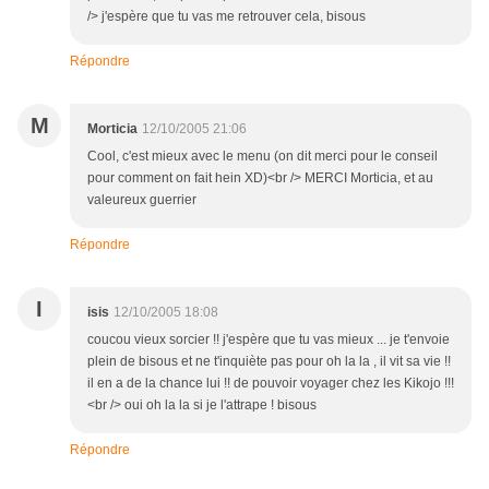
/> j'espère que tu vas me retrouver cela, bisous
Répondre
M
Morticia
12/10/2005 21:06
Cool, c'est mieux avec le menu (on dit merci pour le conseil
pour comment on fait hein XD)<br /> MERCI Morticia, et au
valeureux guerrier
Répondre
I
isis
12/10/2005 18:08
coucou vieux sorcier !! j'espère que tu vas mieux ... je t'envoie
plein de bisous et ne t'inquiète pas pour oh la la , il vit sa vie !!
il en a de la chance lui !! de pouvoir voyager chez les Kikojo !!!
<br /> oui oh la la si je l'attrape ! bisous
Répondre