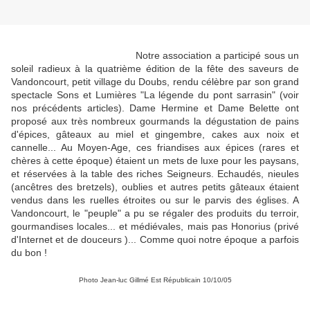
Notre association a participé sous un
soleil radieux à la quatrième édition de la fête des saveurs de
Vandoncourt, petit village du Doubs, rendu célèbre par son grand
spectacle Sons et Lumières "La légende du pont sarrasin" (voir
nos précédents articles). Dame Hermine et Dame Belette ont
proposé aux très nombreux gourmands la dégustation de pains
d'épices, gâteaux au miel et gingembre, cakes aux noix et
cannelle... Au Moyen-Age, ces friandises aux épices (rares et
chères à cette époque) étaient un mets de luxe pour les paysans,
et réservées à la table des riches Seigneurs. Echaudés, nieules
(ancêtres des bretzels), oublies et autres petits gâteaux étaient
vendus dans les ruelles étroites ou sur le parvis des églises. A
Vandoncourt, le "peuple" a pu se régaler des produits du terroir,
gourmandises locales... et médiévales, mais pas Honorius (privé
d'Internet et de douceurs )... Comme quoi notre époque a parfois
du bon !
Photo Jean-luc Gillmé Est Républicain 10/10/05