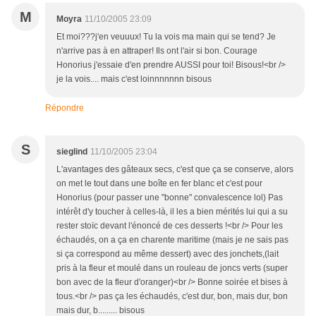
M
Moyra
11/10/2005 23:09
Et moi???j'en veuuux! Tu la vois ma main qui se tend? Je
n'arrive pas à en attraper! Ils ont l'air si bon. Courage
Honorius j'essaie d'en prendre AUSSI pour toi! Bisous!<br />
je la vois.... mais c'est loinnnnnnn bisous
Répondre
S
sieglind
11/10/2005 23:04
L'avantages des gâteaux secs, c'est que ça se conserve, alors
on met le tout dans une boîte en fer blanc et c'est pour
Honorius (pour passer une "bonne" convalescence lol) Pas
intérêt d'y toucher à celles-là, il les a bien mérités lui qui a su
rester stoïc devant l'énoncé de ces desserts !<br /> Pour les
échaudés, on a ça en charente maritime (mais je ne sais pas
si ça correspond au même dessert) avec des jonchets,(lait
pris à la fleur et moulé dans un rouleau de joncs verts (super
bon avec de la fleur d'oranger)<br /> Bonne soirée et bises à
tous.<br /> pas ça les échaudés, c'est dur, bon, mais dur, bon
mais dur, b......... bisous