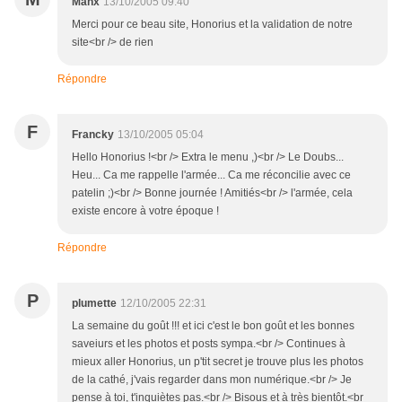
Manx
13/10/2005 09:40
Merci pour ce beau site, Honorius et la validation de notre
site<br /> de rien
Répondre
F
Francky
13/10/2005 05:04
Hello Honorius !<br /> Extra le menu ,)<br /> Le Doubs...
Heu... Ca me rappelle l'armée... Ca me réconcilie avec ce
patelin ;)<br /> Bonne journée ! Amitiés<br /> l'armée, cela
existe encore à votre époque !
Répondre
P
plumette
12/10/2005 22:31
La semaine du goût !!! et ici c'est le bon goût et les bonnes
saveiurs et les photos et posts sympa.<br /> Continues à
mieux aller Honorius, un p'tit secret je trouve plus les photos
de la cathé, j'vais regarder dans mon numérique.<br /> Je
pense à toi, t'inquiètes pas.<br /> Bisous et à très bientôt.<br