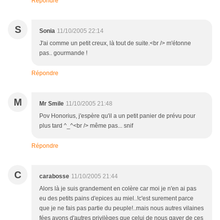
Répondre
S
Sonia
11/10/2005 22:14
J'ai comme un petit creux, là tout de suite.<br /> m'étonne
pas.. gourmande !
Répondre
M
Mr Smile
11/10/2005 21:48
Pov Honorius, j'espère qu'il a un petit panier de prévu pour
plus tard ^_^<br /> même pas... snif
Répondre
C
carabosse
11/10/2005 21:44
Alors là je suis grandement en colère car moi je n'en ai pas
eu des petits pains d'epices au miel..!c'est surement parce
que je ne fais pas partie du peuple!..mais nous autres vilaines
fées avons d'autres privilèges que celui de nous gaver de ces