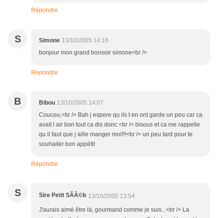
Répondre
S
Simone
13/10/2005 14:16
bonjour mon grand bonsoir simone<br />
Répondre
B
Bibou
13/10/2005 14:07
Coucou,<br /> Bah j espere qu ils t en ont garde un peu car ca
avait l air bon tout ca dis donc.<br /> bisous et ca me rappelle
qu il faut que j aille manger moi!!!<br /> un peu tard pour te
souhaiter bon appétit
Répondre
S
Sire Petit SÃÂ©b
13/10/2005 13:54
J'aurais aimé être là, gourmand comme je suis...<br /> La