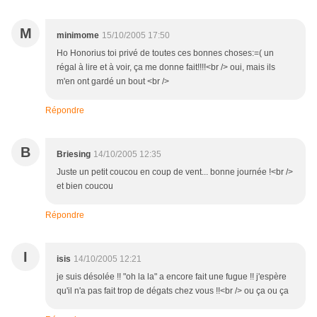
M
minimome
15/10/2005 17:50
Ho Honorius toi privé de toutes ces bonnes choses:=( un
régal à lire et à voir, ça me donne fait!!!!<br /> oui, mais ils
m'en ont gardé un bout <br />
Répondre
B
Briesing
14/10/2005 12:35
Juste un petit coucou en coup de vent... bonne journée !<br />
et bien coucou
Répondre
I
isis
14/10/2005 12:21
je suis désolée !! "oh la la" a encore fait une fugue !! j'espère
qu'il n'a pas fait trop de dégats chez vous !!<br /> ou ça ou ça