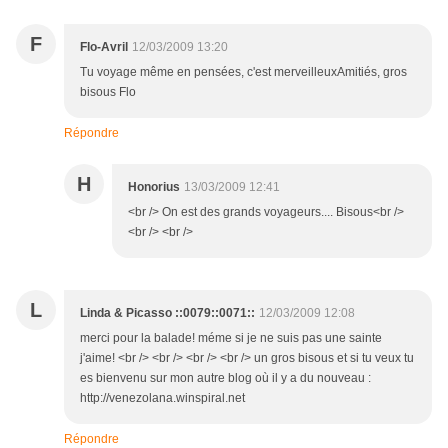
F
Flo-Avril
12/03/2009 13:20
Tu voyage même en pensées, c'est merveilleuxAmitiés, gros
bisous Flo
Répondre
H
Honorius
13/03/2009 12:41
<br /> On est des grands voyageurs.... Bisous<br />
<br /> <br />
L
Linda & Picasso ::0079::0071::
12/03/2009 12:08
merci pour la balade! méme si je ne suis pas une sainte
j'aime! <br /> <br /> <br /> <br /> un gros bisous et si tu veux tu
es bienvenu sur mon autre blog où il y a du nouveau :
http://venezolana.winspiral.net
Répondre