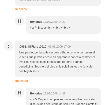
Répondre
H
Honorius
13/03/2009 14:27
<br /> Bisous<br /> <br /> <br />
:
:0091: lili Flore :0010:
06/03/2009 17:09
A ne pas louper la suite car cela débute comme un roman et
je sens que je vais encore en apprendre car cela commence
avec les moines noirs termes que j'ignorai pour les
benedictins.Sous le ciel bleu et le soleil du jour, je t'envoie
des bigs bisous.
Répondre
H
Honorius
13/03/2009 14:29
<br /> On peut compter sur notre templier pour cela !
Bisous (pas beaucoup de soleil en Franche Comté !!)