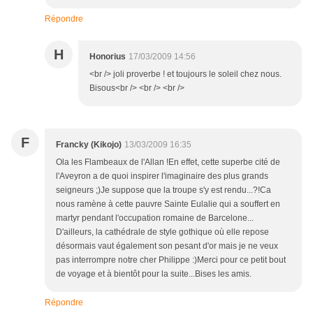
Répondre
H
Honorius
17/03/2009 14:56
<br /> joli proverbe ! et toujours le soleil chez nous.
Bisous<br /> <br /> <br />
F
Francky (Kikojo)
13/03/2009 16:35
Ola les Flambeaux de l'Allan !En effet, cette superbe cité de
l'Aveyron a de quoi inspirer l'imaginaire des plus grands
seigneurs ;)Je suppose que la troupe s'y est rendu...?!Ca
nous ramène à cette pauvre Sainte Eulalie qui a souffert en
martyr pendant l'occupation romaine de Barcelone...
D'ailleurs, la cathédrale de style gothique où elle repose
désormais vaut également son pesant d'or mais je ne veux
pas interrompre notre cher Philippe :)Merci pour ce petit bout
de voyage et à bientôt pour la suite...Bises les amis.
Répondre