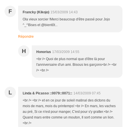
F
Francky (Kikojo)
15/03/2009 14:43
Ola vieux sorcier !Merci beaucoup d'être passé pour Jojo
^_^Bises et @bientôt...
Répondre
H
Honorius
17/03/2009 14:55
<br /> Quoi de plus normal que d'être là pour
l'anniversaire d'un ami. Bisous les garçons<br /> <br
/> <br />
L
Linda & Picasso ::0079::0071::
14/03/2009 07:45
<br /> <br /> et en ce jour de soleil matinal des dictons du
mois de mars, mois du printemps! <br /> En mars, les vaches
au pré, Si ce n'est pour manger, C'est pour s'y gratter.<br />
Quand mars entre comme un mouton, Il sort comme un lion.
<br />