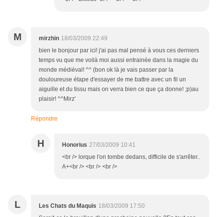
M
mirzhin
18/03/2009 22:49
bien le bonjour par ici! j'ai pas mal pensé à vous ces derniers
temps vu que me voilà moi aussi entrainée dans la magie du
monde médiéval! ^^ (bon ok là je vais passer par la
douloureuse étape d'essayer de me battre avec un fil un
aiguille et du tissu mais on verra bien ce que ça donne! ;p)au
plaisir! ^^Mirz'
Répondre
H
Honorius
27/03/2009 10:41
<br /> lorque l'on tombe dedans, difficile de s'arrêter..
A+<br /> <br /> <br />
L
Les Chats du Maquis
18/03/2009 17:50