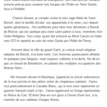
somme prévue pour soutenir nos troupes de l'Ordre en Terre Sainte,
face à l'Infidèle.
Chemin faisant, je compte visiter le très sage Abbé de Saint
Benoît, dont la famille d'icelui est apparentée à la notre, ceci depuis
quatre générations. J'en profiterais pour faire mes dévotions à Benoît
de Murcie, qui est quelque peu notre saint patron à tous, membres d'un
Ordre Religieux. Son corps ayant été exhumé au Mont Cassin en Italie
vers 672 et rapatrié au sein de notre Gaule par l'Abbé de Fleury.
Arrivant dans la ville du grand Saint, je croisai moult religieux
adeptes de Benoît, à la bure noire. Ces hommes paraissaient affairés
et quelques peu fatigués, mais toujours vaillants à la tâche. Ne dit-on
pas un travail de Bénédictin, en parlant des multiples occupations des
Moines Noirs...
Me trouvant devant la Basilique, j'appréciai la stricte ordonnance
de la tour porche et des piliers ornés de chapiteaux parlants. J'aime
tout particulièrement le Cavalier Blanc, qui à mon sens représente un
guerrier Sarrasin tirant à l'arc. J'aime également la Vierge représentée
en Reine du Ciel, l'Enfant Dieu en son giron à l'instar d'une Isis, à la
manière de nos célèbres Vierges Noires.