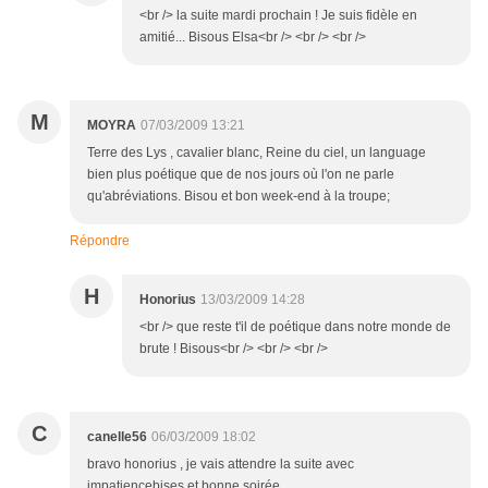
<br /> la suite mardi prochain ! Je suis fidèle en
amitié... Bisous Elsa<br /> <br /> <br />
M
MOYRA
07/03/2009 13:21
Terre des Lys , cavalier blanc, Reine du ciel, un language
bien plus poétique que de nos jours où l'on ne parle
qu'abréviations. Bisou et bon week-end à la troupe;
Répondre
H
Honorius
13/03/2009 14:28
<br /> que reste t'il de poétique dans notre monde de
brute ! Bisous<br /> <br /> <br />
C
canelle56
06/03/2009 18:02
bravo honorius , je vais attendre la suite avec
impatiencebises et bonne soirée