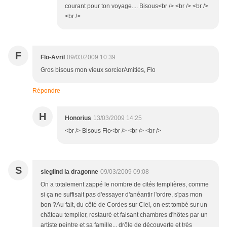
courant pour ton voyage.... Bisous<br /> <br /> <br />
<br />
F
Flo-Avril
09/03/2009 10:39
Gros bisous mon vieux sorcierAmitiés, Flo
Répondre
H
Honorius
13/03/2009 14:25
<br /> Bisous Flo<br /> <br /> <br />
S
sieglind la dragonne
09/03/2009 09:08
On a totalement zappé le nombre de cités templières, comme
si ça ne suffisait pas d'essayer d'anéantir l'ordre, s'pas mon
bon ?Au fait, du côté de Cordes sur Ciel, on est tombé sur un
château templier, restauré et faisant chambres d'hôtes par un
artiste peintre et sa famille... drôle de découverte et très