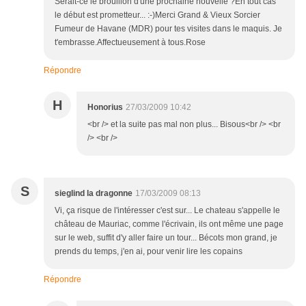
Serait-ce le brouillon d'une prochaine nouvelle ?En tout cas
le début est prometteur... :-)Merci Grand & Vieux Sorcier
Fumeur de Havane (MDR) pour tes visites dans le maquis. Je
t'embrasse.Affectueusement à tous.Rose
Répondre
H
Honorius
27/03/2009 10:42
<br /> et la suite pas mal non plus... Bisous<br /> <br
/> <br />
S
sieglind la dragonne
17/03/2009 08:13
Vi, ça risque de l'intéresser c'est sur... Le chateau s'appelle le
château de Mauriac, comme l'écrivain, ils ont même une page
sur le web, suffit d'y aller faire un tour... Bécots mon grand, je
prends du temps, j'en ai, pour venir lire les copains
Répondre