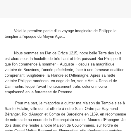
Voici la première partie d'un voyage imaginaire de Philippe le
templier à l'époque du Moyen Age...
Nous sommes en l'An de Grâce 1215, notre belle Terre des Lys
est alors sous la houlette de très haut et très puissant Roi Philippe II
que l'on commence à nommer « Auguste » depuis sa magnifique
victoire de Bouvines, l'année précédente, face à une fameuse coalition
comprenant l'Angleterre, la Flandre et l'Allemagne. Après sa nette
victoire Philippe ramènera en cage de fer, son « Ami » Renaud de
Dammartin, lequel l'avait honteusement trahi, celui ci mourra
emprisonné en la forteresse de Peronne...
Pour ma part, je m'apprête à quitter ma Maison du Temple sise à
Sainte Eulalie, ville qui fut offerte à notre Saint Ordre par Raymond
Béranger, Roi d'Aragon et Comte de Barcelone en 1159, en récompense
de notre aide au cours de la Reconquista sur les Maures d'Espagne. Je
dois donc me rendre à notre Maison de Coulommiers, sur l'ordre de
notre Grand Maître Bertrand de Blanquefort, afin d'acheminer certaine