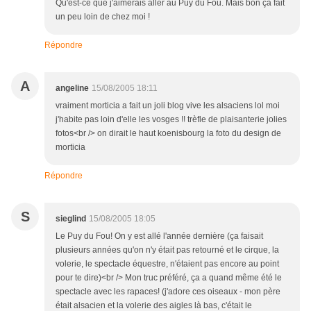
Qu'est-ce que j'aimerais aller au Puy du Fou. Mais bon ça fait
un peu loin de chez moi !
Répondre
A
angeline
15/08/2005 18:11
vraiment morticia a fait un joli blog vive les alsaciens lol moi
j'habite pas loin d'elle les vosges !! trèfle de plaisanterie jolies
fotos<br /> on dirait le haut koenisbourg la foto du design de
morticia
Répondre
S
sieglind
15/08/2005 18:05
Le Puy du Fou! On y est allé l'année dernière (ça faisait
plusieurs années qu'on n'y était pas retourné et le cirque, la
volerie, le spectacle équestre, n'étaient pas encore au point
pour te dire)<br /> Mon truc préféré, ça a quand même été le
spectacle avec les rapaces! (j'adore ces oiseaux - mon père
était alsacien et la volerie des aigles là bas, c'était le