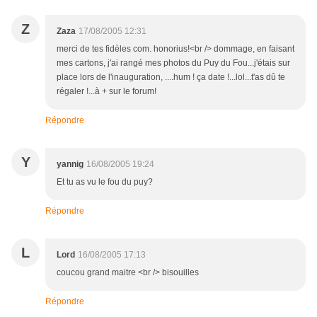
Z
Zaza
17/08/2005 12:31
merci de tes fidèles com. honorius!<br /> dommage, en faisant
mes cartons, j'ai rangé mes photos du Puy du Fou...j'étais sur
place lors de l'inauguration, ....hum ! ça date !...lol...t'as dû te
régaler !...à + sur le forum!
Répondre
Y
yannig
16/08/2005 19:24
Et tu as vu le fou du puy?
Répondre
L
Lord
16/08/2005 17:13
coucou grand maitre <br /> bisouilles
Répondre