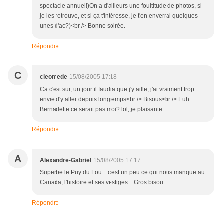
spectacle annuel!)On a d'ailleurs une foultitude de photos, si
je les retrouve, et si ça t'intéresse, je t'en enverrai quelques
unes d'ac?)<br /> Bonne soirée.
Répondre
C
cleomede
15/08/2005 17:18
Ca c'est sur, un jour il faudra que j'y aille, j'ai vraiment trop
envie d'y aller depuis longtemps<br /> Bisous<br /> Euh
Bernadette ce serait pas moi? lol, je plaisante
Répondre
A
Alexandre-Gabriel
15/08/2005 17:17
Superbe le Puy du Fou... c'est un peu ce qui nous manque au
Canada, l'histoire et ses vestiges... Gros bisou
Répondre