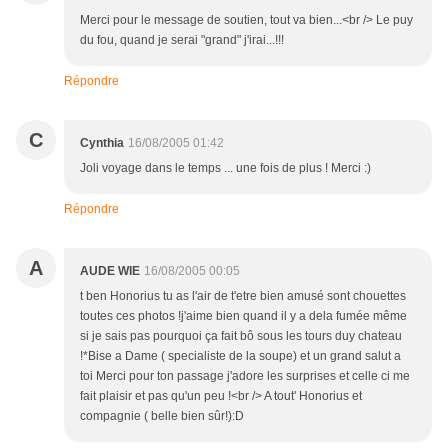
Merci pour le message de soutien, tout va bien...<br /> Le puy
du fou, quand je serai "grand" j'irai...!!!
Répondre
C
Cynthia
16/08/2005 01:42
Joli voyage dans le temps ... une fois de plus ! Merci :)
Répondre
A
AUDE WIE
16/08/2005 00:05
t ben Honorius tu as l'air de t'etre bien amusé sont chouettes
toutes ces photos !j'aime bien quand il y a dela fumée même
si je sais pas pourquoi ça fait bô sous les tours duy chateau
!*Bise a Dame ( specialiste de la soupe) et un grand salut a
toi Merci pour ton passage j'adore les surprises et celle ci me
fait plaisir et pas qu'un peu !<br /> A tout' Honorius et
compagnie ( belle bien sûr!):D