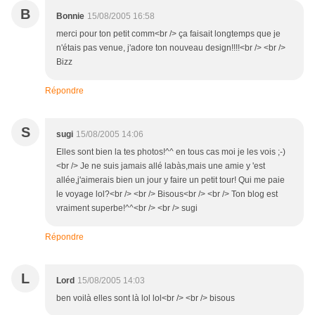
B
Bonnie
15/08/2005 16:58
merci pour ton petit comm<br /> ça faisait longtemps que je
n'étais pas venue, j'adore ton nouveau design!!!!<br /> <br />
Bizz
Répondre
S
sugi
15/08/2005 14:06
Elles sont bien la tes photos!^^ en tous cas moi je les vois ;-)
<br /> Je ne suis jamais allé labàs,mais une amie y 'est
allée,j'aimerais bien un jour y faire un petit tour! Qui me paie
le voyage lol?<br /> <br /> Bisous<br /> <br /> Ton blog est
vraiment superbe!^^<br /> <br /> sugi
Répondre
L
Lord
15/08/2005 14:03
ben voilà elles sont là lol lol<br /> <br /> bisous