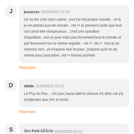
J
jeanyves
16/08/2005 14:58
j'ai vu ton com chez caline...moi j'ai ma propre morale ...et là
je ne parlais pas de morale...<br /> je previens juste que tout
ceci peut etre dangeureux....c'est une question
d'equilibre...moi je joue mais pas forcement tout le monde et
par forcement sur le meme registre...<br /> <br /> .moi je ne
cherche rien...et n'espere rien trouver...j'espere qu'il en de
meme pour pascaline..<br /> bonne journée
Répondre
D
diddle
16/08/2005 10:33
Le Puy du Fou ... Un jour j'aurai ptet la chance d'y aller car y'a
longtemps que j'en ai envie ...
Répondre
S
Sire Petit SÃÂ©b
16/08/2005 05:41