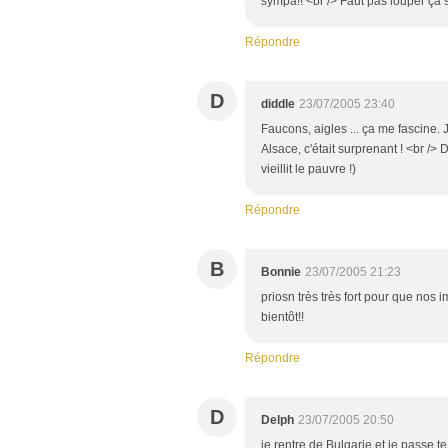
sympa!! <br /> Faut pas louper ça s
Répondre
D
diddle
23/07/2005 23:40
Faucons, aigles ... ça me fascine.
Alsace, c'était surprenant ! <br /
vieillit le pauvre !)
Répondre
B
Bonnie
23/07/2005 21:23
priosn très très fort pour que nos i
bientôt!!
Répondre
D
Delph
23/07/2005 20:50
je rentre de Bulgarie et je passe t