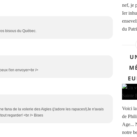
nef, je
Ier inh
enseveli
du Patr
ros bisous du Québec.
U
MÉ
 peux t'en envoyer<br />
EU
Voici l
ne fana de la volerie des Aigles (j'adore les rapaces!)Je n'avais
out regarder! <br /> Bises
de Phil
Age... 
notre be