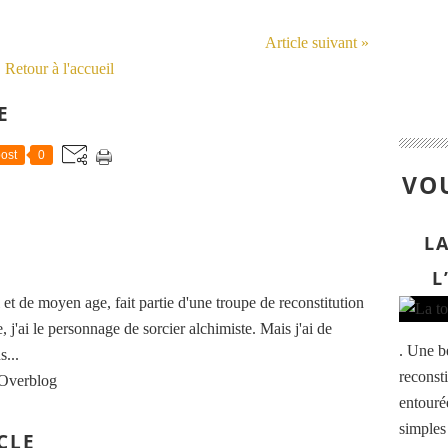
Article suivant »
Retour à l'accueil
E
ost
0
VOU
L
L
t de moyen age, fait partie d'une troupe de reconstitution
, j'ai le personnage de sorcier alchimiste. Mais j'ai de
. Une be
...
reconst
 Overblog
entouré
simples
CLE