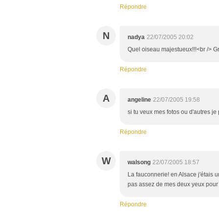
Répondre
N
nadya
22/07/2005 20:02
Quel oiseau majestueux!!!<br /> G
Répondre
A
angeline
22/07/2005 19:58
si tu veux mes fotos ou d'autres je
Répondre
W
walsong
22/07/2005 18:57
La fauconnerie! en Alsace j'étais u
pas assez de mes deux yeux pour t
Répondre