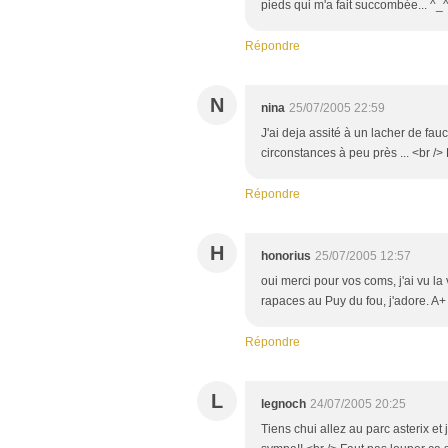
pieds qui m'a fait succombée... ^_^
Répondre
N
nina
25/07/2005 22:59
J'ai deja assité à un lacher de fau
circonstances à peu près ... <br />
Répondre
H
honorius
25/07/2005 12:57
oui merci pour vos coms, j'ai vu la
rapaces au Puy du fou, j'adore. A+
Répondre
L
legnoch
24/07/2005 20:25
Tiens chui allez au parc asterix et