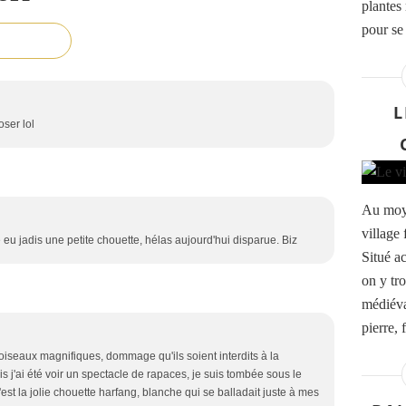
plantes
pour se
L
ser lol
Au moye
village
 eu jadis une petite chouette, hélas aujourd'hui disparue. Biz
Situé a
on y tr
médiéva
pierre, 
oiseaux magnifiques, dommage qu'ils soient interdits à la
ois j'ai été voir un spectacle de rapaces, je suis tombée sous le
st la jolie chouette harfang, blanche qui se balladait juste à mes