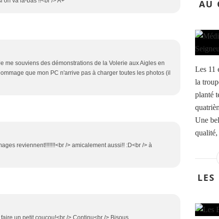
i on va là-bas !!<br /> A+
AU 
 Je me souviens des démonstrations de la Volerie aux Aigles en
Les 11 
> Dommage que mon PC n'arrive pas à charger toutes les photos (il
la trou
planté t
quatriè
Une bel
qualité,
mages reviennent!!!!!!!<br /> amicalement aussi!! :D<br /> à
LES
e faire un petit coucou!<br /> Continu<br /> Bisous