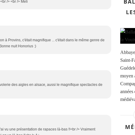
BAL
<br /> <br /> Meli
LE
con à Provins, c'était magnifique ... c'était dans le même genre de
 Bonne nuit Honorius :)
Abbaye 
Saint-F
Guédelo
moyen a
Compagn
 volerie des aigles en alsace, aussi le magnifique spectacles de
années 
médiéva
MÉ
 j'ai vu une présentation de rapaces là-bas !!<br /> Vraiment