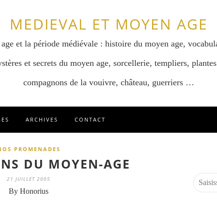
MEDIEVAL ET MOYEN AGE
 age et la période médiévale : histoire du moyen age, vocabul
stères et secrets du moyen age, sorcellerie, templiers, plantes
compagnons de la vouivre, château, guerriers …
GES
ARCHIVES
CONTACT
NOS PROMENADES
ONS DU MOYEN-AGE
21 JUILLET 2005
By Honorius