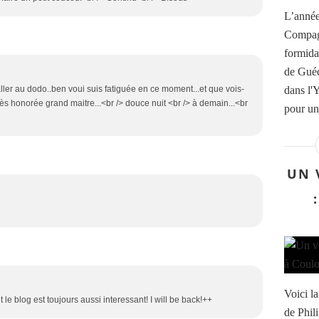
L’année
Compagn
formida
de Guéd
dans l'
d'aller au dodo..ben voui suis fatiguée en ce moment...et que vois-
s très honorée grand maitre...<br /> douce nuit <br /> à demain...<br
pour un
UN 
Voici l
 le blog est toujours aussi interessant! I will be back!++
de Phil