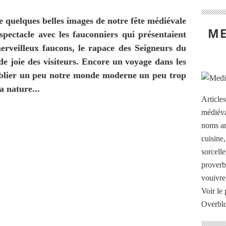
e quelques belles images de notre fête médiévale
ME
pectacle avec les fauconniers qui présentaient
erveilleux faucons, le rapace des Seigneurs du
de joie des visiteurs. Encore un voyage dans les
ublier un peu notre monde moderne un peu trop
a nature...
Article
médiéva
noms an
cuisine
sorcelle
proverb
vouivre
Voir le 
Overbl