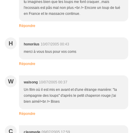
tu imagines bien que tes loups me font craquer...mais
l'ecossais est pâs mal non plus.<br /> Encore un loup de tué
en France et le massacre continue.
Répondre
H
honoriius
10/07/2005 00:43
merci à vous tous pour vos coms
Répondre
W
walsong
10/07/2005 00:37
Un film où il est mis en avant et d'une étrange manière: "la
compagnie des loups" d'après le petit chaperon rouge j'ai
bien aimé!<br /> Bises
Répondre
C
cleomede
09/07/2005 17:59