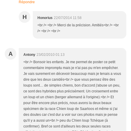
Répondre
H
Honorius
22/07/2014 11:58
<br /> <br /> Merci de la précision. Amitiés<br /> <br
/> <br /> <br />
A
Antony
23/02/2010 01:13
<br /> Bonsoir les enfants. Je me permet de poster ce petit
commentaire impromptu mais je n'ai pas pu m'en empêcher.
Je vais surement en décevoir beaucoup mais je tenais a vous
dire que les deux canidés<br /> que vous pensez être des
loups sont.... de simples chiens, bon d'accord j'abuse un peu,
ce sont des hybrides plus précisément. Un croisement entre
un loup et un chien (berger allemand à l'origine).<br /> Et
pour être encore plus précis, nous avons la deux beaux
spécimen de la race Chien loup de Saarloos et même si j'ai
des doutes car c'est dur a voir sur ces photos mais je pense
qu'il y a aussi un<br /> peu du Chien loup Tchèque (à
confirmer). Bref ce sont d'ailleurs les deux seules races