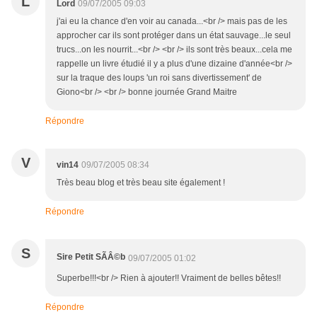
L
Lord
09/07/2005 09:03
j'ai eu la chance d'en voir au canada...<br /> mais pas de les
approcher car ils sont protéger dans un état sauvage...le seul
trucs...on les nourrit...<br /> <br /> ils sont très beaux...cela me
rappelle un livre étudié il y a plus d'une dizaine d'année<br />
sur la traque des loups 'un roi sans divertissement' de
Giono<br /> <br /> bonne journée Grand Maitre
Répondre
V
vin14
09/07/2005 08:34
Très beau blog et très beau site également !
Répondre
S
Sire Petit SÃÂ©b
09/07/2005 01:02
Superbe!!!<br /> Rien à ajouter!! Vraiment de belles bêtes!!
Répondre