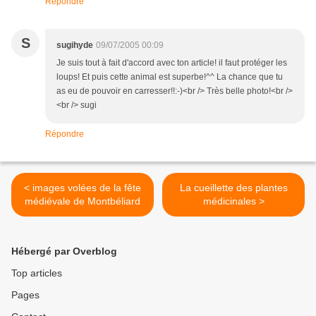
Répondre
S
sugihyde
09/07/2005 00:09
Je suis tout à fait d'accord avec ton article! il faut protéger les
loups! Et puis cette animal est superbe!^^ La chance que tu
as eu de pouvoir en carresser!!:-)<br /> Très belle photo!<br />
<br /> sugi
Répondre
< images volées de la fête
La cueillette des plantes
médiévale de Montbéliard
médicinales >
Hébergé par Overblog
Top articles
Pages