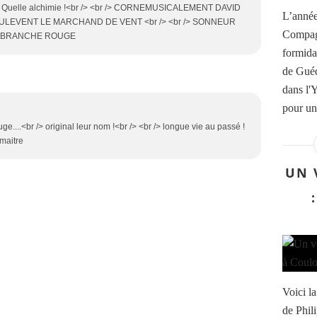
uelle alchimie !<br /> <br /> CORNEMUSICALEMENT DAVID
L’année
OULEVENT LE MARCHAND DE VENT <br /> <br /> SONNEUR
Compagn
A BRANCHE ROUGE
formida
de Guéd
dans l'
pour un
....<br /> original leur nom !<br /> <br /> longue vie au passé !
maitre
UN 
Voici l
de Phil