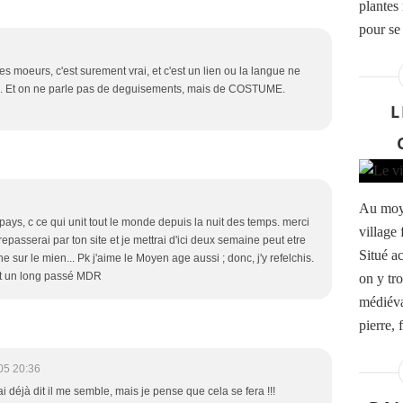
plantes
pour se
es moeurs, c'est surement vrai, et c'est un lien ou la langue ne
e. Et on ne parle pas de deguisements, mais de COSTUME.
L
Au moye
pays, c ce qui unit tout le monde depuis la nuit des temps. merci
village
epasserai par ton site et je mettrai d'ici deux semaine peut etre
Situé a
sur le mien... Pk j'aime le Moyen age aussi ; donc, j'y refelchis.
est un long passé MDR
on y tr
médiéva
pierre, 
05 20:36
'ai déjà dit il me semble, mais je pense que cela se fera !!!