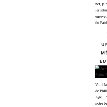
nef, je
Ier inh
enseveli
du Patr
U
MÉ
EU
Voici l
de Phil
Age... 
notre be