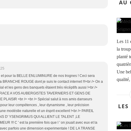
AU 
Les 11 
la trou
planté t
quatriè
:25
Une bel
x et pour la BELLE ENLUMINURE de nos trognes ! Ceci sera
qualité,
la BRANCHE ROUGE dont je suis le contact internet !!!<br /> On a
ial et les gens des banquets étaient trés récéptifs aussi !<br />
GRACE A VOS AUBERGISTES TAVERNIERS ET GENS DE
LAISIR <br /> <br /> Spécial salut à nos amis danseurs
LES
ur leur compétences , leur dynamisme , leur précision
à une modéstie naturelle et un ésprit excellent !<br /> PAREIL
S D' YSENGRIMUS QUI ALLIENT LE TALENT ,LE
!! C ' est la première fois que l ' on jouait avec eux et la
nt avec parfois une dimension experimentale ! DE LA TRANSE