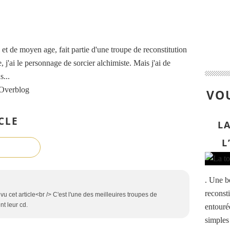
t de moyen age, fait partie d'une troupe de reconstitution
, j'ai le personnage de sorcier alchimiste. Mais j'ai de
...
 Overblog
VOU
CLE
L
L
. Une be
reconst
vu cet article<br /> C'est l'une des meilleuires troupes de
t leur cd.
entouré
simples