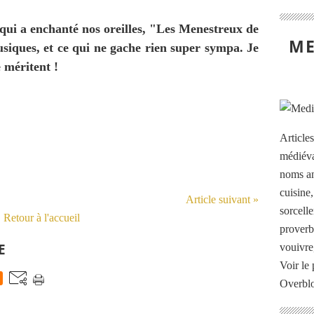
ui a enchanté nos oreilles, "Les Menestreux de
ME
iques, et ce qui ne gache rien super sympa. Je
e méritent !
Article
médiéva
noms an
cuisine
Article suivant »
sorcelle
Retour à l'accueil
proverb
E
vouivre
Voir le 
Overbl