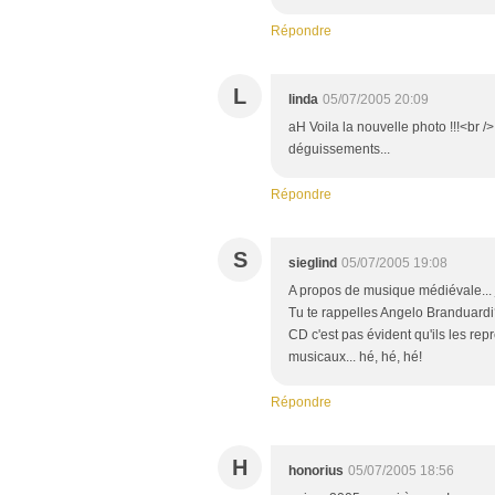
Répondre
L
linda
05/07/2005 20:09
aH Voila la nouvelle photo !!!<br
déguissements...
Répondre
S
sieglind
05/07/2005 19:08
A propos de musique médiévale... j
Tu te rappelles Angelo Branduardi?
CD c'est pas évident qu'ils les re
musicaux... hé, hé, hé!
Répondre
H
honorius
05/07/2005 18:56