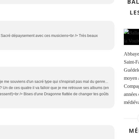
BAL
LE
 /> Sacré dépaysement avec ces musiciens<br /> Très beaux
Abbaye 
Saint-F
Guédelo
moyen a
e me souviens d'un sacré type qui s'inspirait pas mal du genre...
Compagn
 Un de ces quatre il va falloir que je me retrouve ses albums (en
années 
pressent!)<br /> Bises d'une Dragonne flattée de changer tes goûts
médiéva
MÉ