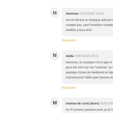
H
honorius
07/07/2005 23:44
oui on dit que la musique adoucit l
compte pas, seul l'emotion compt
Amitiés a tous et A+
Répondre
N
nadia
05/07/2005 20:51
honorius, la musique n'a ni age ni 
pour ton com sur ma "caverne", je r
quelque chose de medieval en ligne 
A promouvoir l'idée que l'avenir 
Répondre
M
maman de carla (laure)
05/07/20
ho !!! comme j'aimerai venir, je te l