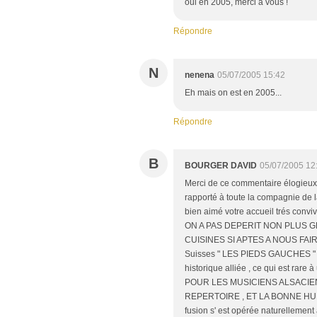
oui en 2005, merci à vous !
Répondre
N
nenena
05/07/2005 15:42
Eh mais on est en 2005...
Répondre
B
BOURGER DAVID
05/07/2005 12
Merci de ce commentaire élogieu
rapporté à toute la compagnie de 
bien aimé votre accueil trés conviv
ON A PAS DEPERIT NON PLUS 
CUISINES SI APTES A NOUS FAIRE P
Suisses " LES PIEDS GAUCHES " po
historique alliée , ce qui est rare 
POUR LES MUSICIENS ALSACIEN
REPERTOIRE , ET LA BONNE HUMEUR !
fusion s' est opérée naturelleme