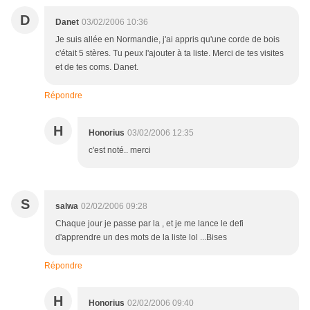
D
Danet
03/02/2006 10:36
Je suis allée en Normandie, j'ai appris qu'une corde de bois
c'était 5 stères. Tu peux l'ajouter à ta liste. Merci de tes visites
et de tes coms. Danet.
Répondre
H
Honorius
03/02/2006 12:35
c'est noté.. merci
S
salwa
02/02/2006 09:28
Chaque jour je passe par la , et je me lance le defi
d'apprendre un des mots de la liste lol ...Bises
Répondre
H
Honorius
02/02/2006 09:40