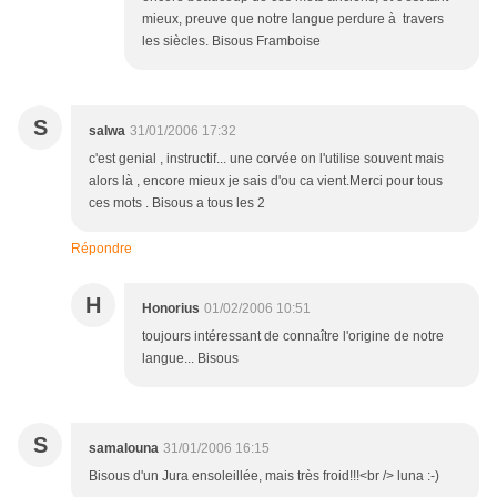
mieux, preuve que notre langue perdure à travers
les siècles. Bisous Framboise
S
salwa
31/01/2006 17:32
c'est genial , instructif... une corvée on l'utilise souvent mais
alors là , encore mieux je sais d'ou ca vient.Merci pour tous
ces mots . Bisous a tous les 2
Répondre
H
Honorius
01/02/2006 10:51
toujours intéressant de connaître l'origine de notre
langue... Bisous
S
samalouna
31/01/2006 16:15
Bisous d'un Jura ensoleillée, mais très froid!!!<br /> luna :-)