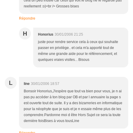
cela un peu inutile car ceux qui voit le blog ne le regarde pas
reellement :o)<br /> Grosses bises
Répondre
H
Honorius
30/01/2006 21:25
juste pour rendre service cela à ceux qui souhaite
passer en privilège.. et cela m'a apporté tout de
même une grande aide pour le référencement, et
quelques vraies visites... Bisous
L
line
30/01/2006 18:57
Bonsoir Honorius,J'espère que tout va bien pour vous, je n ai
pas pu accéder à ton blog par OB et par l annuaire la page s
est ouverte tout de suite. Il y a des bizarreries en informatique
pour la néophyte que je suis et je n essaie même plus de les
comprendre.Pardonne moi d être Hors Sujet ce sera la toute
dernière foisBises à vous tousLine