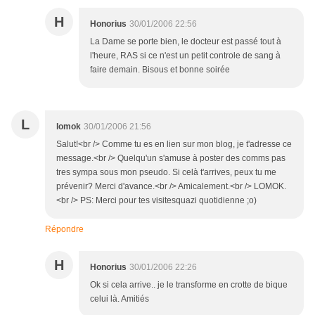
H
Honorius
30/01/2006 22:56
La Dame se porte bien, le docteur est passé tout à
l'heure, RAS si ce n'est un petit controle de sang à
faire demain. Bisous et bonne soirée
L
lomok
30/01/2006 21:56
Salut!<br /> Comme tu es en lien sur mon blog, je t'adresse ce
message.<br /> Quelqu'un s'amuse à poster des comms pas
tres sympa sous mon pseudo. Si celà t'arrives, peux tu me
prévenir? Merci d'avance.<br /> Amicalement.<br /> LOMOK.
<br /> PS: Merci pour tes visitesquazi quotidienne ;o)
Répondre
H
Honorius
30/01/2006 22:26
Ok si cela arrive.. je le transforme en crotte de bique
celui là. Amitiés