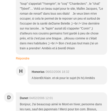
"loup" s'appelait "Ysengrin", le "coq" "Chanteclerc" , le "chat"
"Tybert".... Volià un beau sujet pour le site, Maître Jacques, "Le
roman de renart" dans tous ses états! Je veux bien m'en
occuper, si cela te permet de te reposer un peu et surtout de
t'occuper de la santé deDame Belette ;) <br /> Une dernière
sur ma lancée... le "lapin" aurait dû s'appeler "Conin" ;)
d'ailleurs nos cousins germains l'ont gardé à peu de chose
près, et là c'est pas une blague... pfiouuu comme si c'était
dans mes habitudes ;) <br /> Bon c'est pas tout mais j'ai un
train a prendre! Amitiés et à bientô tAlain
Répondre
H
Honorius
06/02/2006 18:32
A bientôt Alain. et ok pour le sujet (hi hi) Amitiés
D
Danet
04/02/2006 12:01
Bonjour, J'ai beaucoup aimé le Mont en hiver, personne dans
les rues, sauf des japonnais ! Merci pour ton com. Bisous,