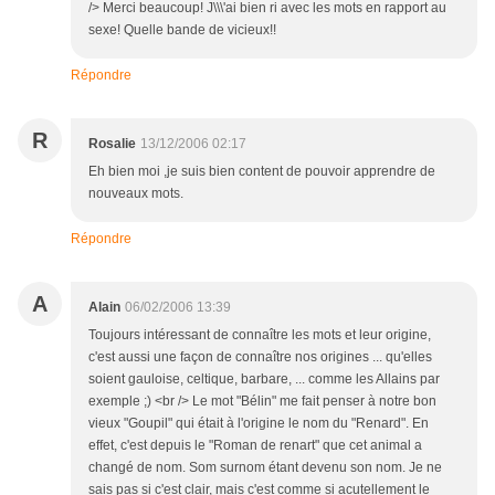
/> Merci beaucoup! J\\\'ai bien ri avec les mots en rapport au
sexe! Quelle bande de vicieux!!
Répondre
R
Rosalie
13/12/2006 02:17
Eh bien moi ,je suis bien content de pouvoir apprendre de
nouveaux mots.
Répondre
A
Alain
06/02/2006 13:39
Toujours intéressant de connaître les mots et leur origine,
c'est aussi une façon de connaître nos origines ... qu'elles
soient gauloise, celtique, barbare, ... comme les Allains par
exemple ;) <br /> Le mot "Bélin" me fait penser à notre bon
vieux "Goupil" qui était à l'origine le nom du "Renard". En
effet, c'est depuis le "Roman de renart" que cet animal a
changé de nom. Som surnom étant devenu son nom. Je ne
sais pas si c'est clair, mais c'est comme si acutellement le