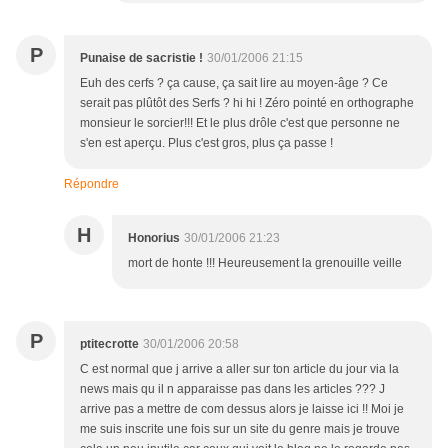
P
Punaise de sacristie !
30/01/2006 21:15
Euh des cerfs ? ça cause, ça sait lire au moyen-âge ? Ce
serait pas plûtôt des Serfs ? hi hi ! Zéro pointé en orthographe
monsieur le sorcier!!! Et le plus drôle c'est que personne ne
s'en est aperçu. Plus c'est gros, plus ça passe !
Répondre
H
Honorius
30/01/2006 21:23
mort de honte !!! Heureusement la grenouille veille
P
ptitecrotte
30/01/2006 20:58
C est normal que j arrive a aller sur ton article du jour via la
news mais qu il n apparaisse pas dans les articles ??? J
arrive pas a mettre de com dessus alors je laisse ici !! Moi je
me suis inscrite une fois sur un site du genre mais je trouve