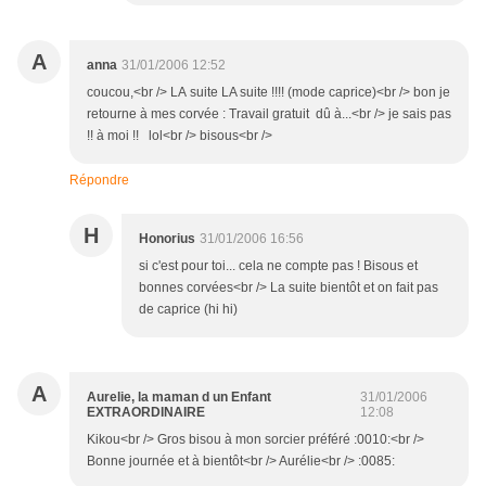
A
anna
31/01/2006 12:52
coucou,<br /> LA suite LA suite !!!! (mode caprice)<br /> bon je
retourne à mes corvée : Travail gratuit dû à...<br /> je sais pas
!! à moi !! lol<br /> bisous<br />
Répondre
H
Honorius
31/01/2006 16:56
si c'est pour toi... cela ne compte pas ! Bisous et
bonnes corvées<br /> La suite bientôt et on fait pas
de caprice (hi hi)
A
Aurelie, la maman d un Enfant
31/01/2006
EXTRAORDINAIRE
12:08
Kikou<br /> Gros bisou à mon sorcier préféré :0010:<br />
Bonne journée et à bientôt<br /> Aurélie<br /> :0085: