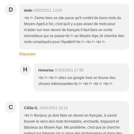
D
dodo
26/02/2011 13:03
<br /> J'aime bien ce site parce qu'il contint de bons mots du
Moyen-Age!Le hic, c'est qu'il y a pas assez de mots pour
m'aider sur mon devoir de français.Il faut faire un conte
merveilleux qui se passe<br /> au Moyen-Age.Je cherche des
mots compliqués pour l'épatter!!<br /> <br /> <br />
Répondre
H
Honorius
07/03/2011 17:38
<br /> <br /> allez sur google livre on trouve des
choses intéressantes<br /> <br /> <br /> <br />
C
Clélia G.
16/01/2011 18:14
<br /> Bonjour, je dois faire un devoir en français, à savoir
trouver le sens des mots formidable, enchanté, fulgurant et
fabuleux au Moyen Age. Me problème, c'est que je cherche
partout sur Internet,<br /> dans des dictionnaires et dans des