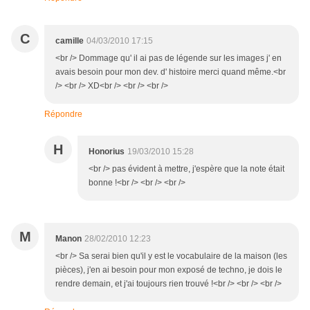
C
camille
04/03/2010 17:15
<br /> Dommage qu' il ai pas de légende sur les images j' en
avais besoin pour mon dev. d' histoire merci quand même.<br
/> <br /> XD<br /> <br /> <br />
Répondre
H
Honorius
19/03/2010 15:28
<br /> pas évident à mettre, j'espère que la note était
bonne !<br /> <br /> <br />
M
Manon
28/02/2010 12:23
<br /> Sa serai bien qu'il y est le vocabulaire de la maison (les
pièces), j'en ai besoin pour mon exposé de techno, je dois le
rendre demain, et j'ai toujours rien trouvé !<br /> <br /> <br />