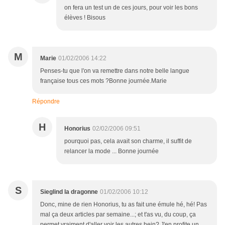
on fera un test un de ces jours, pour voir les bons
élèves ! Bisous
M
Marie
01/02/2006 14:22
Penses-tu que l'on va remettre dans notre belle langue
française tous ces mots ?Bonne journée.Marie
Répondre
H
Honorius
02/02/2006 09:51
pourquoi pas, cela avait son charme, il suffit de
relancer la mode ... Bonne journée
S
Sieglind la dragonne
01/02/2006 10:12
Donc, mine de rien Honorius, tu as fait une émule hé, hé! Pas
mal ça deux articles par semaine...; et t'as vu, du coup, ça
permet vraiment d'aller voir les autres hein? J'en profite un