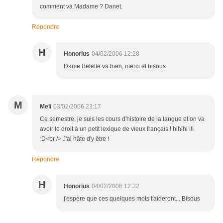
comment va Madame ? Danet.
Répondre
H
Honorius
04/02/2006 12:28
Dame Belette va bien, merci et bisous
M
Meli
03/02/2006 23:17
Ce semestre, je suis les cours d'histoire de la langue et on va
avoir le droit à un petit lexique de vieux français ! hihihi !!!
:D<br /> J'ai hâte d'y être !
Répondre
H
Honorius
04/02/2006 12:32
j'espère que ces quelques mots t'aideront... Bisous