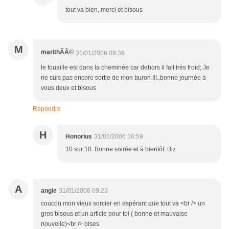
tout va bien, merci et bisous
M
marithÃÂ©
31/01/2006 09:36
le fouaille est dans la cheminée car dehors il fait très froid; Je
ne suis pas encore sortie de mon buron !!!..bonne journée à
vous deux et bisous
Répondre
H
Honorius
31/01/2006 16:59
10 sur 10. Bonne soirée et à bientôt. Biz
A
angie
31/01/2006 09:23
coucou mon vieux sorcier en espérant que tout va <br /> un
gros bisous et un article pour toi ( bonne et mauvaise
nouvelle)<br /> bises