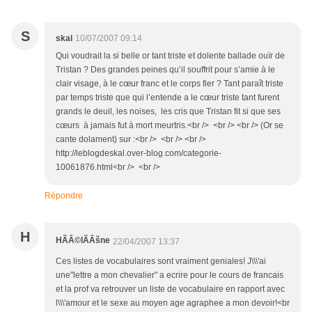
S
skal
10/07/2007 09:14
Qui voudrait la si belle or tant triste et dolente ballade ouïr de
Tristan ? Des grandes peines qu’il souffrit pour s’amie à le
clair visage, à le cœur franc et le corps fier ? Tant paraît triste
par temps triste que qui l’entende a le cœur triste tant furent
grands le deuil, les noises, les cris que Tristan fit si que ses
cœurs à jamais fut à mort meurtris.<br /> <br /> <br /> (Or se
cante dolament) sur :<br /> <br /> <br />
http://leblogdeskal.over-blog.com/categorie-
10061876.html<br /> <br />
Répondre
H
HÃÂ©lÃÂšne
22/04/2007 13:37
Ces listes de vocabulaires sont vraiment geniales! J\\\'ai
une"lettre a mon chevalier" a ecrire pour le cours de francais
et la prof va retrouver un liste de vocabulaire en rapport avec
l\\\'amour et le sexe au moyen age agraphee a mon devoir!<br