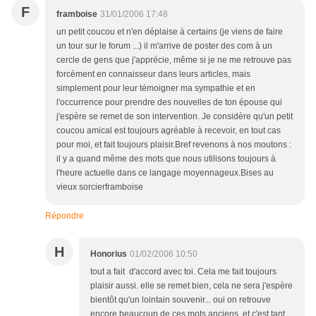
F
framboise
31/01/2006 17:48
un petit coucou et n'en déplaise à certains (je viens de faire
un tour sur le forum ...) il m'arrive de poster des com à un
cercle de gens que j'apprécie, même si je ne me retrouve pas
forcément en connaisseur dans leurs articles, mais
simplement pour leur témoigner ma sympathie et en
l'occurrence pour prendre des nouvelles de ton épouse qui
j'espère se remet de son intervention. Je considère qu'un petit
coucou amical est toujours agréable à recevoir, en tout cas
pour moi, et fait toujours plaisir.Bref revenons à nos moutons :
il y a quand même des mots que nous utilisons toujours à
l'heure actuelle dans ce langage moyennageux.Bises au
vieux sorcierframboise
Répondre
H
Honorius
01/02/2006 10:50
tout a fait d'accord avec toi. Cela me fait toujours
plaisir aussi. elle se remet bien, cela ne sera j'espère
bientôt qu'un lointain souvenir... oui on retrouve
encore beaucoup de ces mots anciens, et c'est tant