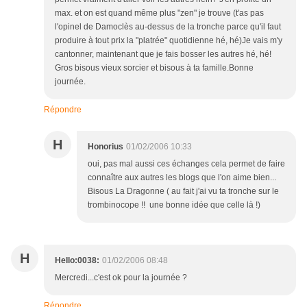
max. et on est quand même plus "zen" je trouve (t'as pas
l'opinel de Damoclès au-dessus de la tronche parce qu'il faut
produire à tout prix la "platrée" quotidienne hé, hé)Je vais m'y
cantonner, maintenant que je fais bosser les autres hé, hé!
Gros bisous vieux sorcier et bisous à ta famille.Bonne
journée.
Répondre
H
Honorius
01/02/2006 10:33
oui, pas mal aussi ces échanges cela permet de faire
connaître aux autres les blogs que l'on aime bien...
Bisous La Dragonne ( au fait j'ai vu ta tronche sur le
trombinocope !! une bonne idée que celle là !)
H
Hello:0038:
01/02/2006 08:48
Mercredi...c'est ok pour la journée ?
Répondre