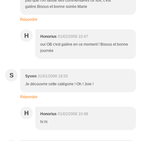
pas que l'on laisse des commentaires ce soir, c'est
galère.Bisous et bonne soirée.Marie
Répondre
H
Honorius
01/02/2006 10:47
oui OB c'est galère en ce moment ! Bisous et bonne
journée
S
Syven
31/01/2006 18:55
Je découvrre cette catégorie ! Oh ! Joie !
Répondre
H
Honorius
01/02/2006 10:48
hi hi