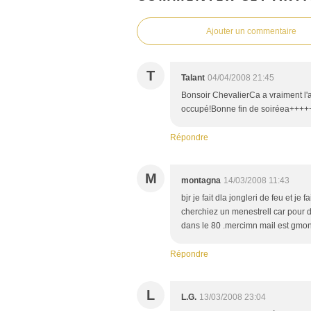
Ajouter un commentaire
T
Talant
04/04/2008 21:45
Bonsoir ChevalierCa a vraiment l'ai
occupé!Bonne fin de soiréea++++
Répondre
M
montagna
14/03/2008 11:43
bjr je fait dla jongleri de feu et je
cherchiez un menestrell car pour d
dans le 80 .mercimn mail est gmo
Répondre
L
L.G.
13/03/2008 23:04