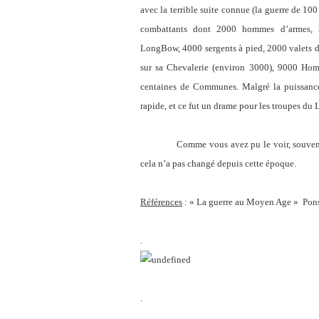
avec la terrible suite connue (la guerre de 10
combattants dont 2000 hommes d’armes, 3
LongBow, 4000 sergents à pied, 2000 valets d’
sur sa Chevalerie (environ 3000), 9000 Hom
centaines de Communes. Malgré la puissance
rapide, et ce fut un drame pour les troupes du 
Comme vous avez pu le voir, souvent la vic
cela n’a pas changé depuis cette époque.
Références
: « La guerre au Moyen Age » Pons 
.
.