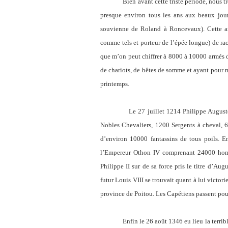
Bien avant cette triste période, nous trou
presque environ tous les ans aux beaux jours
souvienne de Roland à Roncevaux). Cette arm
comme tels et porteur de l’épée longue) de rac
que m’on peut chiffrer à 8000 à 10000 armés de
de chariots, de bêtes de somme et ayant pour 
printemps.
Le 27 juillet 1214 Philippe Auguste et s
Nobles Chevaliers, 1200 Sergents à cheval,
d’environ 10000 fantassins de tous poils. En
l’Empereur Othon IV comprenant 24000 homme
Philippe II sur de sa force pris le titre d’Aug
futur Louis VIII se trouvait quant à lui victori
province de Poitou. Les Capétiens passent po
Enfin le 26 août 1346 eu lieu la terrible b