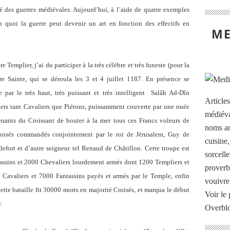
guerres médiévales. Aujourd’hui, à l’aide de quatre exemples
n quoi la guerre peut devenir un art en fonction des effectifs en
ME
ier, j’ai du participer à la très célèbre et très funeste (pour la
re Sainte, qui se déroula les 3 et 4 juillet 1187. En présence se
 par le très haut, très puissant et très intelligent Salâh Ad-Dîn
Article
riers tant Cavaliers que Piétons, puissamment couverte par une nuée
médiéva
 tenants du Croissant de bouter à la mer tous ces Francs voleurs de
noms an
roisés commandés conjointement par le roi de Jérusalem, Guy de
cuisine
efort et d’autre seigneur tel Renaud de Châtillon. Cette troupe est
sorcelle
ssins et 2000 Chevaliers lourdement armés dont 1200 Templiers et
proverb
00 Cavaliers et 7000 Fantassins payés et armés par le Temple, enfin
vouivre
te bataille fit 30000 morts en majorité Croisés, et marqua le début
Voir le 
.
Overbl