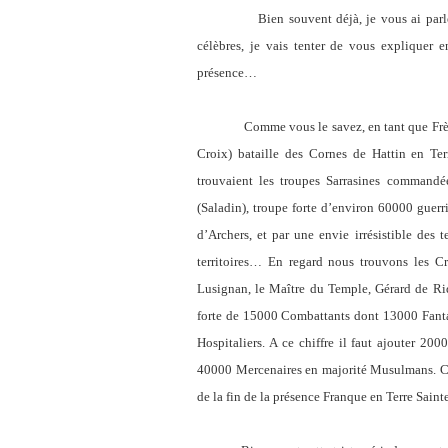
Bien souvent déjà, je vous ai parlé des 
célèbres, je vais tenter de vous expliquer e
présence…
Comme vous le savez, en tant que Frère Templ
Croix) bataille des Cornes de Hattin en Ter
trouvaient les troupes Sarrasines commandée
(Saladin), troupe forte d’environ 60000 guer
d’Archers, et par une envie irrésistible des
territoires… En regard nous trouvons les C
Lusignan, le Maître du Temple, Gérard de Rid
forte de 15000 Combattants dont 13000 Fanta
Hospitaliers. A ce chiffre il faut ajouter 20
40000 Mercenaires en majorité Musulmans. Cet
de la fin de la présence Franque en Terre Sainte