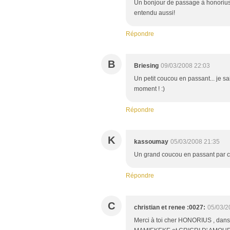
Un bonjour de passage à honorius 
entendu aussi!
Répondre
B
Briesing
09/03/2008 22:03
Un petit coucou en passant... je s
moment ! :)
Répondre
K
kassoumay
05/03/2008 21:35
Un grand coucou en passant par chez
Répondre
C
christian et renee :0027:
05/03/2
Merci à toi cher HONORIUS , dans 