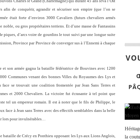
vons Charles le Grand (Charlemagne) qui durant 45 ans leva l’Ost
 afin de conquérir, agrandir et sécuriser son empire (que l’on se
ée était forte d’environ 3000 Cavaliers (futurs chevaliers armés
e noble, ou gros propriétaires terriens. Et d’une masse de Fantassins
 piques, d’arcs voire de gourdins le tout suivi par une longue suite
mission, Province par Province de converger sus à l’Ennemi à chaque
VOU
on armée gagna la bataille fédératrice de Bouvines avec 1200
 6000 Communes venant des bonnes Villes du Royaumes des Lys et
 face se trouvait une coalition fromentée par Jean Sans Terres et
PÂ
s et 2000 Chevaliers. La victoire fut écrasante à tel point que
uste tel un empereur romain. Il est à noter que le fils de Philippe, le
eux face à Jean sans Terres avec des effectifs semblables dans la belle
ur lors pour invulnérables…
Héritag
ataille de Crécy en Ponthieu opposant les Lys aux Lions Anglois,
la coutu