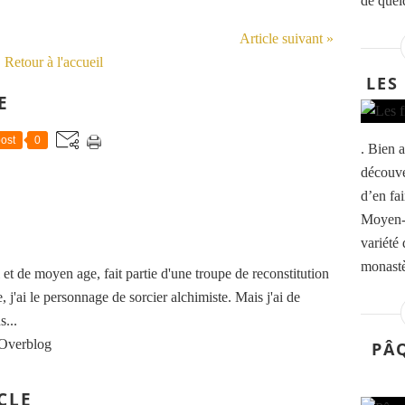
de quel
Article suivant »
Retour à l'accueil
LES
E
ost
0
. Bien 
découver
d’en fa
Moyen-
variété
monastè
t de moyen age, fait partie d'une troupe de reconstitution
, j'ai le personnage de sorcier alchimiste. Mais j'ai de
...
 Overblog
PÂ
CLE