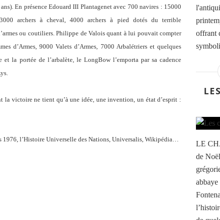
0 ans). En présence Edouard III Plantagenet avec 700 navires : 15000
l'antiqu
000 archers à cheval, 4000 archers à pied dotés du terrible
printemp
offrant
armes ou coutiliers. Philippe de Valois quant à lui pouvait compter
symbolis
mes d’Armes, 9000 Valets d’Armes, 7000 Arbalétriers et quelques
 et la portée de l’arbalète, le LongBow l’emporta par sa cadence
Lys.
LE
toire ne tient qu’à une idée, une invention, un état d’esprit :
1976, l’Histoire Universelle des Nations, Universalis, Wikipédia…
LE CH
de Noël
grégori
abbaye
Fontena
l’histo