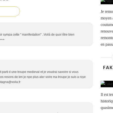
Je remo
moyen a
coutume
renouve
r sympa cette " manifestation" ..Voilà de quoi être bien
remonte
+++
en passa
FAK
 fait parti d une troupe medieval et je voudrai savoire si vous
es resons de km je npe plus aler voire ma troupe je suis a roye
ntagna@voila.fr
Il est t
histori
quasime