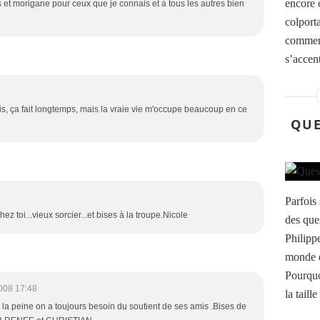
encore 
et morigane pour ceux que je connais et à tous les autres bien
colporta
commenc
s’accent
ais, ça fait longtemps, mais la vraie vie m'occupe beaucoup en ce
QUE
Parfois
 toi...vieux sorcier...et bises à la troupe.Nicole
des que
Philipp
monde d
Pourquo
008 17:48
la taill
la peine on a toujours besoin du soutient de ses amis .Bises de