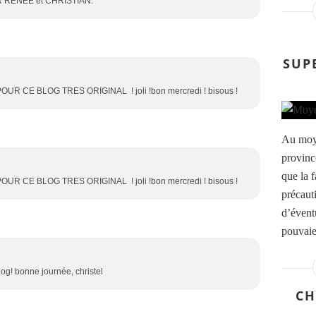
 RENEE et CHRISTIAN.
SUP
 POUR CE BLOG TRES ORIGINAL ! joli !bon mercredi ! bisous !
Au moye
provinc
que la f
 POUR CE BLOG TRES ORIGINAL ! joli !bon mercredi ! bisous !
précaut
d’éventu
pouvaien
blog! bonne journée, christel
CH