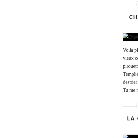
CH
Voila pl
vieux c
pirouet
Templie
destrier
Tu me m
LA