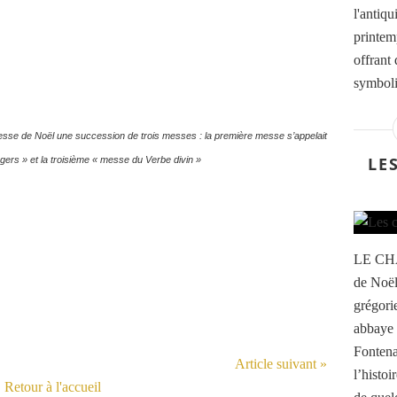
l'antiqu
printemp
offrant
symbolis
a messe de Noël une succession de trois messes : la première messe s’appelait
LE
rs » et la troisième « messe du Verbe divin »
LE CH
de Noël
grégori
abbaye
Fontena
Article suivant »
l’histo
Retour à l'accueil