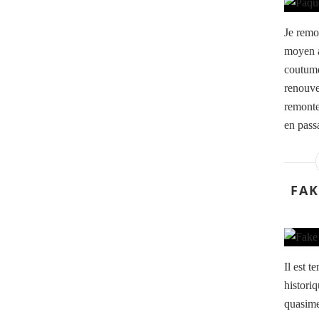
Je remo
moyen a
coutume
renouve
remonte
en passa
FAK
Il est t
histori
quasime