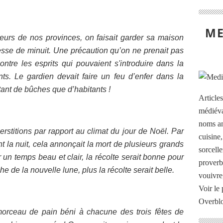
ME
urs de nos provinces, on faisait garder sa maison
messe de minuit. Une précaution qu’on ne prenait pas
ontre les esprits qui pouvaient s'introduire dans la
s. Le gardien devait faire un feu d’enfer dans la
ant de bûches que d’habitants !
Article
médiéva
noms an
rstitions par rapport au climat du jour de Noël. Par
cuisine
t la nuit, cela annonçait la mort de plusieurs grands
sorcelle
ar un temps beau et clair, la récolte serait bonne pour
proverb
he de la nouvelle lune, plus la récolte serait belle.
vouivre
Voir le 
Overbl
orceau de pain béni à chacune des trois fêtes de