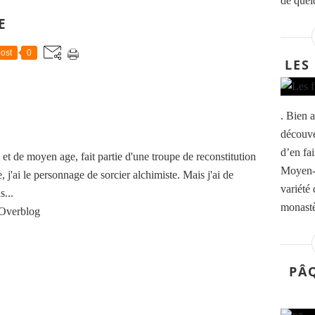
de quel
E
ost
0
LES
. Bien 
découver
d’en fa
t de moyen age, fait partie d'une troupe de reconstitution
Moyen-
, j'ai le personnage de sorcier alchimiste. Mais j'ai de
variété
...
monastè
 Overblog
PÂ