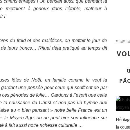
des chiens enragés ! On pensait aussi que pendant la
e mettaient à genoux dans l’étable, malheur à
r !
res du froid et des maléfices, on mettait le jour de
 de leurs troncs… Rituel déjà pratiqué au temps dit
VOU
PÂ
uses fêtes de Noël, en famille comme le veut la
en gardant une pensée pour ceux qui souffrent de par
ces périodes de folie… Gardons à l’esprit que cette
 de la naissance du Christ et non pas un hymne aux
se au « bien pensant » notre belle France est un
is le Moyen Age, on ne peut nier son influence sur
Héritag
ité à fait aussi notre richesse culturelle …
la coutu