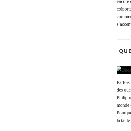
encore 
colporta
commenc
s’accent
QUE
Parfois
des que
Philipp
monde d
Pourquo
la taill