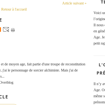
T
Article suivant »
Retour à l'accueil
Voici un
E
l’origi
Il nous 
en géné
Age. Je 
petit ra
L'
t de moyen age, fait partie d'une troupe de reconstitution
, j'ai le personnage de sorcier alchimiste. Mais j'ai de
PR
...
 Overblog
Il n’y 
Age. On 
CLE
même se
prénoms