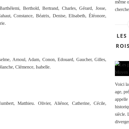
même or
rthélemi, Berthold, Bertrand, Charles, Gérard, Josse,
cherche
haut, Constance, Béatrix, Denise, Elisabeth, Éléonore,
rie.
LES
ROI
selme, Arnoul, Adam, Conon, Edouard, Gaucher, Gilles,
Blanche, Clémence, Isabelle.
Voici l
age, pr
appelle
bert, Matthieu. Olivier, Aliénor, Catherine, Cécile,
histori
siècle. 
divergen