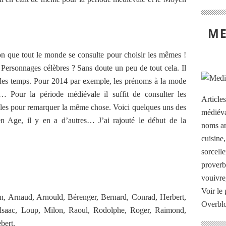
ME
n que tout le monde se consulte pour choisir les mêmes !
rsonnages célèbres ? Sans doute un peu de tout cela. Il
t des temps. Pour 2014 par exemple, les prénoms à la mode
… Pour la période médiévale il suffit de consulter les
Article
ècles pour remarquer la même chose. Voici quelques uns des
médiéva
 Age, il y en a d’autres… J’ai rajouté le début de la
noms an
cuisine
sorcelle
proverb
vouivre
Voir le 
n, Arnaud, Arnould, Bérenger, Bernard, Conrad, Herbert,
Overbl
 lsaac, Loup, Milon, Raoul, Rodolphe, Roger, Raimond,
bert.