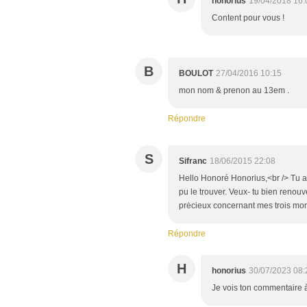
honorius
19/04/2018 16:
Content pour vous !
B
BOULOT
27/04/2016 10:15
mon nom & prenon au 13em .
Répondre
S
Sifranc
18/06/2015 22:08
Hello Honoré Honorius,<br /> Tu as
pu le trouver. Veux- tu bien renou
prėcieux concernant mes trois mor
Répondre
H
honorius
30/07/2023 08:
Je vois ton commentaire à l