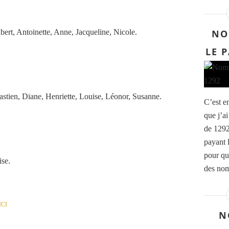
bert, Antoinette, Anne, Jacqueline, Nicole.
NO
LE 
astien, Diane, Henriette, Louise, Léonor, Susanne.
C’est e
que j’ai
de 1292
payant l
pour qu
ise.
des nom
ICI
N