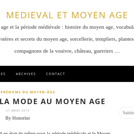
MEDIEVAL ET MOYEN AGE
 age et la période médiévale : histoire du moyen age, vocabul
stères et secrets du moyen age, sorcellerie, templiers, plantes
compagnons de la vouivre, château, guerriers …
GES
ARCHIVES
CONTACT
 PRÉNOMS DU MOYEN-ÂGE
 LA MODE AU MOYEN AGE
27 MARS 2015
By Honorius
l en était de même pour la période médiévale et le Moyen