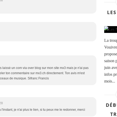
08
LES
La trou
Vouivre
propose
saison 
juin av
 laissė un com via over blog sur mon site mx3 mais je n'ai pas
veler ton commentaire sur mx3.ch directement. Ton avis m'est
infos p
ceaux de musique. Sifranc Francis
mois...
28
DÉB
'instant, je n'ai plus le lien, si tu peux me le redonner, merci
TR