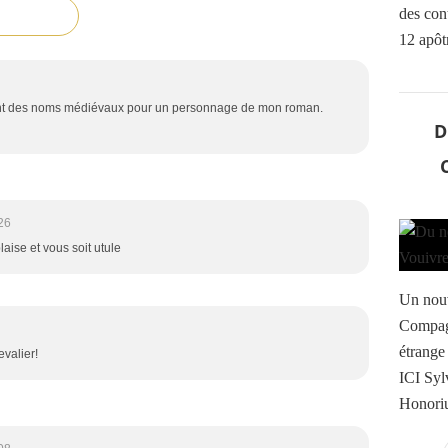
des con
12 apôtr
chant des noms médiévaux pour un personnage de mon roman.
D
26
laise et vous soit utule
Un nouve
Compagn
étrange
evalier!
ICI Syl
Honoriu