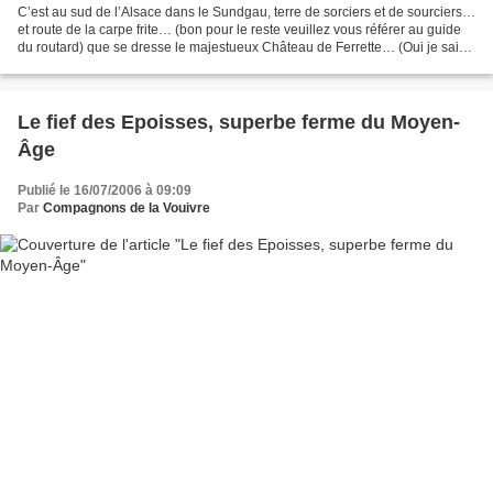
C’est au sud de l’Alsace dans le Sundgau, terre de sorciers et de sourciers…
et route de la carpe frite… (bon pour le reste veuillez vous référer au guide
du routard) que se dresse le majestueux Château de Ferrette… (Oui je sais,
Honorius, c’est l’introduction...
Le fief des Epoisses, superbe ferme du Moyen-
Âge
Publié le 16/07/2006 à 09:09
Par
Compagnons de la Vouivre