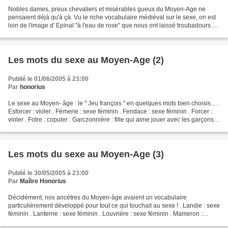
Nobles dames, preux chevaliers et misérables gueux du Moyen-Age ne
pensaient déjà qu'à çà. Vu le riche vocabulaire médiéval sur le sexe, on est
loin de l'image d' Epinal "à l'eau de rose" que nous ont laissé troubadours et
menestrels... . Bandeler : bander...
Les mots du sexe au Moyen-Age (2)
Publié le 01/06/2005 à 23:00
Par
honorius
Le sexe au Moyen- âge : le " Jeu françois " en quelques mots bien choisis... .
Esforcer : violer . Fémerie : sexe féminin . Fendace : sexe féminin . Forcer :
violer . Fotre : copuler . Garczonnière : fille qui aime jouer avec les garçons,
fille publique...
Les mots du sexe au Moyen-Age (3)
Publié le 30/05/2005 à 23:00
Par
Maître Honorius
Décidément, nos ancètres du Moyen-âge avaient un vocabulaire
particulièrement développé pour tout ce qui touchait au sexe ! . Landie : sexe
féminin . Lanterne : sexe féminin . Louvrière : sexe féminin . Mameron :
mamelon, mamelle . Mignonner : toucher...