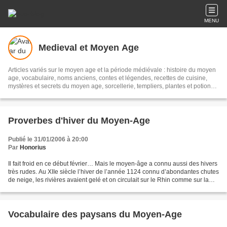
MENU
Medieval et Moyen Age
Articles variés sur le moyen age et la période médiévale : histoire du moyen
age, vocabulaire, noms anciens, contes et légendes, recettes de cuisine,
mystères et secrets du moyen age, sorcellerie, templiers, plantes et potions,
proverbes et dictons, compagnons de la vouivre, château, guerriers …
Proverbes d'hiver du Moyen-Age
Publié le 31/01/2006 à 20:00
Par
Honorius
Il fait froid en ce début février… Mais le moyen-âge a connu aussi des hivers
très rudes. Au XIIe siècle l’hiver de l’année 1124 connu d’abondantes chutes
de neige, les rivières avaient gelé et on circulait sur le Rhin comme sur la
terre ferme, de nombreuses...
Vocabulaire des paysans du Moyen-Age