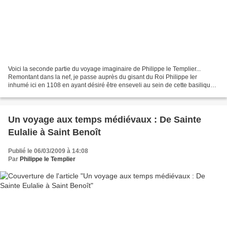
Voici la seconde partie du voyage imaginaire de Philippe le Templier...
Remontant dans la nef, je passe auprès du gisant du Roi Philippe Ier
inhumé ici en 1108 en ayant désiré être enseveli au sein de cette basilique
au plus près du Patriarche des Moines...
Un voyage aux temps médiévaux : De Sainte
Eulalie à Saint Benoît
Publié le 06/03/2009 à 14:08
Par
Philippe le Templier