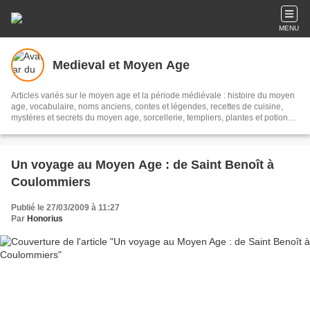
MENU
Medieval et Moyen Age
Articles variés sur le moyen age et la période médiévale : histoire du moyen
age, vocabulaire, noms anciens, contes et légendes, recettes de cuisine,
mystères et secrets du moyen age, sorcellerie, templiers, plantes et potions,
proverbes et dictons, compagnons de la vouivre, château, guerriers …
Un voyage au Moyen Age : de Saint Benoît à
Coulommiers
Publié le 27/03/2009 à 11:27
Par
Honorius