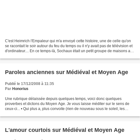
C'est Heimrich l'Empaleur qui m'a envoyé cette histoire, une de celle qu'on
se racontait le soir autour du feu du temps ou il n'y avait pas de télévision et
d'ordinateur.... En ce temps-là, Sochaux était un petit groupe de maisons au
bord de la plaine...
Paroles anciennes sur Médiéval et Moyen Age
Publié le 17/12/2008 à 11:35
Par
Honorius
Une rubrique délaissée depuis quelques temps, voici donc quelques
proverbes et dictons du Moyen Age. Je vous laisse méditer sur le sens de
ceux-ci... • Qui plus a, plus convoite (rien de nouveau sous le soleil, les
mentalités n'ont guère changées...)...
L'amour courtois sur Médiéval et Moyen Age