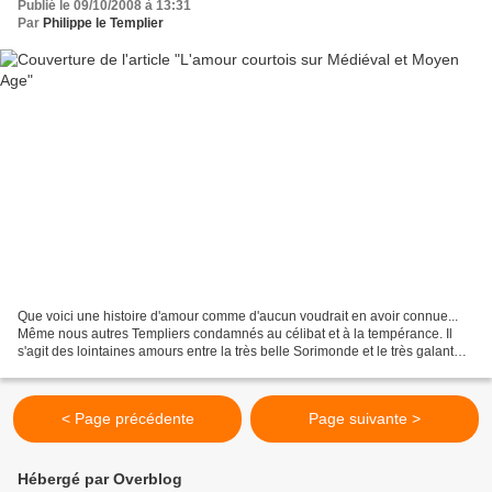
Publié le 09/10/2008 à 13:31
Par
Philippe le Templier
Que voici une histoire d'amour comme d'aucun voudrait en avoir connue...
Même nous autres Templiers condamnés au célibat et à la tempérance. Il
s'agit des lointaines amours entre la très belle Sorimonde et le très galant
Guillem. L'aimait-il ? Cet homme,...
< Page précédente
Page suivante >
Hébergé par Overblog