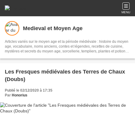
MENU
Medieval et Moyen Age
Articles variés sur le moyen age et la période médiévale : histoire du moyen
age, vocabulaire, noms anciens, contes et légendes, recettes de cuisine,
mystères et secrets du moyen age, sorcellerie, templiers, plantes et potions,
proverbes et dictons, compagnons de la vouivre, château, guerriers …
Les Fresques médiévales des Terres de Chaux
(Doubs)
Publié le 02/12/2020 à 17:35
Par
Honorius