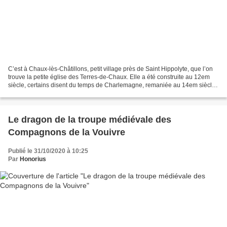
C’est à Chaux-lès-Châtillons, petit village près de Saint Hippolyte, que l’on
trouve la petite église des Terres-de-Chaux. Elle a été construite au 12em
siècle, certains disent du temps de Charlemagne, remaniée au 14em siècle,
puis agrandie au 16 et 17em...
Le dragon de la troupe médiévale des
Compagnons de la Vouivre
Publié le 31/10/2020 à 10:25
Par
Honorius