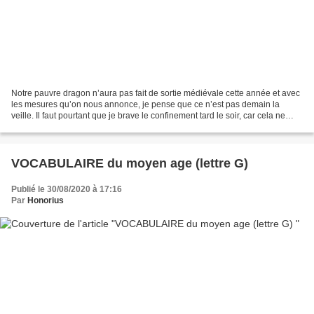
Notre pauvre dragon n’aura pas fait de sortie médiévale cette année et avec
les mesures qu’on nous annonce, je pense que ce n’est pas demain la
veille. Il faut pourtant que je brave le confinement tard le soir, car cela ne
pisse qu’à l’heure des sorcières...
VOCABULAIRE du moyen age (lettre G)
Publié le 30/08/2020 à 17:16
Par
Honorius