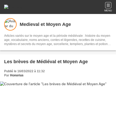
MENU
Medieval et Moyen Age
Articles variés sur le moyen age et la période médiévale : histoire du moyen
age, vocabulaire, noms anciens, contes et légendes, recettes de cuisine,
mystères et secrets du moyen age, sorcellerie, templiers, plantes et potions,
proverbes et dictons, compagnons de la vouivre, château, guerriers …
Les brèves de Médiéval et Moyen Age
Publié le 16/03/2022 à 11:32
Par
Honorius