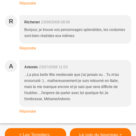
Répondre
R
Richenet
23/09/2008 08:00
Bonjour, je trouve vos personnages splendides, les costumes
sont bien réalistes eux mêmes
Répondre
A
Antonio
23/07/2008 11:03
...La plus belle fille medievale que j'ai jamais vu... Tu m'as
ensorcelé :)... malhereuesement je suis retourné en Italie,
mais tu me manque encore et je sais que sera difficile de
t'oublier... J'espere de parler avec toi quelque foi.Je
t'embrasse, MélanieAntonio.
Répondre
< Les Templiers :
Le coin du bourreau >