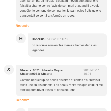
avoir fait un pareil miracle, c'était au moyen âge aussi, elle
faisait la charité contre l'avis de son mari et quand il a voulu
contrôler le contenu de son panier, le pain et les fruits qu'elle
transportait se sont transformés en roses.
Répondre
H
Honorius
05/08/2007 16:36
on retrouve souvent les mêmes thèmes dans les
légendes....
&
&hearts :0071: &hearts Moyra
28/07/2007
&hearts:0071: &hearts
16:04
Comme beaucoup de belles histoires et contes d'autrefois il
fallait une fin tristounette. Les beaux récits tels que celui-ci me
font toujours rêver. Bisou et bonweek-end.
Répondre