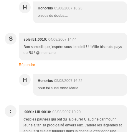
H
Honorius
05/08/2007 16:23
bisous du doubs....
S
soleil51:0010:
04/08/2007 14:44
Bon samedi que j'espère sous le soleil ! ! ! Mille bises du pays
de Râ ! @nne marie
Répondre
H
Honorius
05/08/2007 16:22
pour toi aussi Anne Marie
:
:0091: Lili :0010:
03/08/2007 19:20
c'est les pauvres qui ont du la pleurer Claudine car mourir
jeune a tari sa prodigalité envers eux. J'adore les légendes et
en plus si elle est toujours dans la chapelle c'est donc une