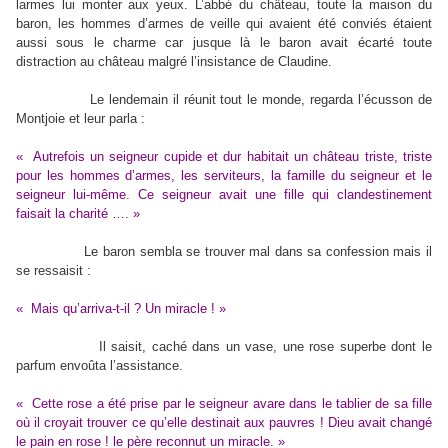
larmes lui monter aux yeux. L’abbé du château, toute la maison du
baron, les hommes d’armes de veille qui avaient été conviés étaient
aussi sous le charme car jusque là le baron avait écarté toute
distraction au château malgré l’insistance de Claudine.
Le lendemain il réunit tout le monde, regarda l’écusson de
Montjoie et leur parla :
« Autrefois un seigneur cupide et dur habitait un château triste, triste
pour les hommes d’armes, les serviteurs, la famille du seigneur et le
seigneur lui-même. Ce seigneur avait une fille qui clandestinement
faisait la charité …. »
Le baron sembla se trouver mal dans sa confession mais il
se ressaisit :
« Mais qu’arriva-t-il ? Un miracle ! »
Il saisit, caché dans un vase, une rose superbe dont le
parfum envoûta l’assistance.
« Cette rose a été prise par le seigneur avare dans le tablier de sa fille
où il croyait trouver ce qu’elle destinait aux pauvres ! Dieu avait changé
le pain en rose ! le père reconnut un miracle. »