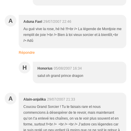
A
Aduna Fael
29/07/2007 22:46
Au gué vive la rose, hé hé !!!<br /> La légende de Montjoie me
remplit de joie !<br /> Bien à toi vieux sorcier et à bientôt,<br
/> Adû
Répondre
H
Honorius
05/08/2007 16:34
salut oh grand prince dragon
A
Alain-anjalika
29/07/2007 21:33
Coucou Grand Sorcier ! Tu te faisais rare et nous
commencions à désespérer de te revoir, mais maintenant
qu’on t’a enlevé les chaînes, on va te voir plus souvent et en
forme, surtout !!<br /> <br /> <br /> J’adore ces légendes car
je suis resté un peu enfant (à moins que ce ne soit le retour à