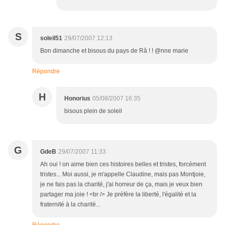
S
soleil51
29/07/2007 12:13
Bon dimanche et bisous du pays de Râ ! ! @nne marie
Répondre
H
Honorius
05/08/2007 16:35
bisous plein de soleil
G
GdeB
29/07/2007 11:33
Ah oui ! on aime bien ces histoires belles et tristes, forcément
tristes... Moi aussi, je m'appelle Claudine, mais pas Montjoie,
je ne fais pas la charité, j'ai horreur de ça, mais je veux bien
partager ma joie ! <br /> Je préfère la liberté, l'égalité et la
fraternité à la charité...