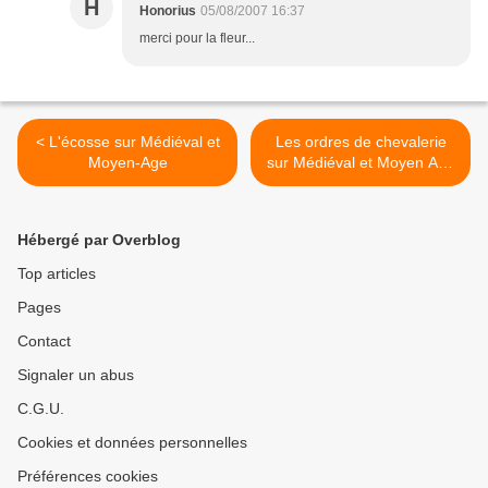
H
Honorius
05/08/2007 16:37
merci pour la fleur...
< L'écosse sur Médiéval et
Les ordres de chevalerie
Moyen-Age
sur Médiéval et Moyen Age
>
Hébergé par Overblog
Top articles
Pages
Contact
Signaler un abus
C.G.U.
Cookies et données personnelles
Préférences cookies