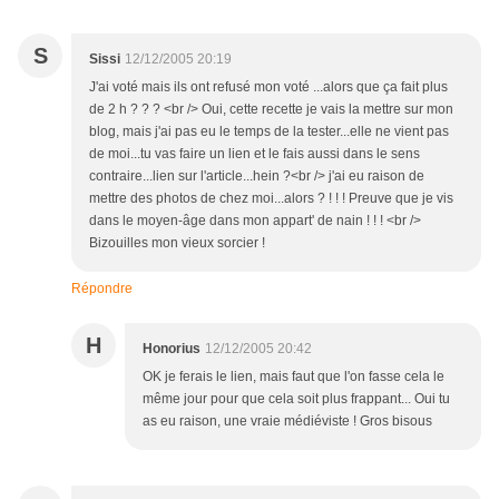
S
Sissi
12/12/2005 20:19
J'ai voté mais ils ont refusé mon voté ...alors que ça fait plus
de 2 h ? ? ? <br /> Oui, cette recette je vais la mettre sur mon
blog, mais j'ai pas eu le temps de la tester...elle ne vient pas
de moi...tu vas faire un lien et le fais aussi dans le sens
contraire...lien sur l'article...hein ?<br /> j'ai eu raison de
mettre des photos de chez moi...alors ? ! ! ! Preuve que je vis
dans le moyen-âge dans mon appart' de nain ! ! ! <br />
Bizouilles mon vieux sorcier !
Répondre
H
Honorius
12/12/2005 20:42
OK je ferais le lien, mais faut que l'on fasse cela le
même jour pour que cela soit plus frappant... Oui tu
as eu raison, une vraie médiéviste ! Gros bisous