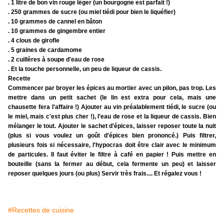
. 1 litre de bon vin rouge léger (un bourgogne est parfait !)
. 250 grammes de sucre (ou miel tiédi pour bien le liquéfier)
. 10 grammes de cannel en bâton
. 10 grammes de gingembre entier
. 4 clous de girofle
. 5 graines de cardamome
. 2 cuillères à soupe d'eau de rose
. Et la touche personnelle, un peu de liqueur de cassis.
Recette
Commencer par broyer les épices au mortier avec un pilon, pas trop. Les
mettre dans un petit sachet (le lin est extra pour cela, mais une
chausette fera l'affaire !) Ajouter au vin préalablement tiédi, le sucre (ou
le miel, mais c'est plus cher !), l'eau de rose et la liqueur de cassis. Bien
mélanger le tout. Ajouter le sachet d'épices, laisser reposer toute la nuit
(plus si vous voulez un goût d'épices bien prononcé.) Puis filtrer,
plusieurs fois si nécessaire, l'hypocras doit être clair avec le minimum
de particules. Il faut éviter le filtre à café en papier ! Puis mettre en
bouteille (sans la fermer au début, cela fermente un peu) et laisser
reposer quelques jours (ou plus) Servir très frais.... Et régalez vous !
#Recettes de cuisine