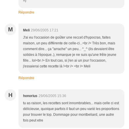
=)
Répondre
M
Meli
29/06/2005 17:21
J'ai eu l'occasion de goûter une reccet d'hypocras, faites
maison, un peu différente de celle-ci...<br /> Très bon, mais
comment dire... ça "arrache" un peu... ^_^ (ils devaient être
solides à l'époque..), remarque je ne suis qu'une frêle jeune
fille... lol<br /> En tout cas, si j'en ai un jour l'occasion,
j'essaierai cette recette là !<br /> <br /> Meli
Répondre
H
honorius
29/06/2005 15:36
tu as raison, les recettes sont innombrables... mais celle ci est
délicieuse, quoique parfois il faut un peu varié les proportions
pour trouver le top. Dommage pour montbeliard, une autre
fois peut etre