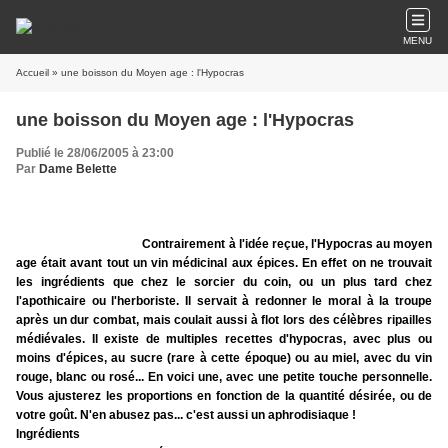
MENU
Accueil
» une boisson du Moyen age : l'Hypocras
une boisson du Moyen age : l'Hypocras
Publié le 28/06/2005 à 23:00
Par
Dame Belette
Contrairement à l'idée reçue, l'Hypocras au moyen
age était avant tout un vin médicinal aux épices. En effet on ne trouvait
les ingrédients que chez le sorcier du coin, ou un plus tard chez
l'apothicaire ou l'herboriste. Il servait à redonner le moral à la troupe
après un dur combat, mais coulait aussi à flot lors des célèbres ripailles
médiévales. Il existe de multiples recettes d'hypocras, avec plus ou
moins d'épices, au sucre (rare à cette époque) ou au miel, avec du vin
rouge, blanc ou rosé... En voici une, avec une petite touche personnelle.
Vous ajusterez les proportions en fonction de la quantité désirée, ou de
votre goût. N'en abusez pas... c'est aussi un aphrodisiaque !
Ingrédients