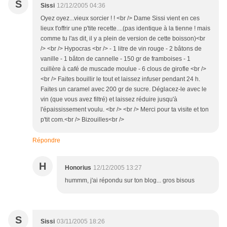
S
Sissi
12/12/2005 04:36
Oyez oyez...vieux sorcier ! ! <br /> Dame Sissi vient en ces
lieux t'offrir une p'tite recette....(pas identique à la tienne ! mais
comme tu l'as dit, il y a plein de version de cette boisson)<br
/> <br /> Hypocras <br /> - 1 litre de vin rouge - 2 bâtons de
vanille - 1 bâton de cannelle - 150 gr de framboises - 1
cuillère à café de muscade moulue - 6 clous de girofle <br />
<br /> Faites bouillir le tout et laissez infuser pendant 24 h.
Faites un caramel avec 200 gr de sucre. Déglacez-le avec le
vin (que vous avez filtré) et laissez réduire jusqu'à
l'épaississement voulu. <br /> <br /> Merci pour ta visite et ton
p'tit com.<br /> Bizouilles<br />
Répondre
H
Honorius
12/12/2005 13:27
hummm, j'ai répondu sur ton blog... gros bisous
S
Sissi
03/11/2005 18:26