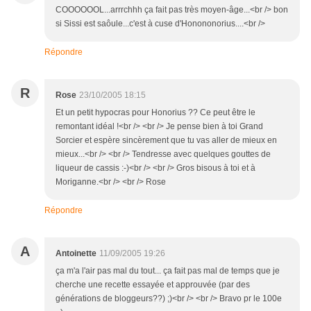
COOOOOOL...arrrchhh ça fait pas très moyen-âge...<br /> bon
si Sissi est saôule...c'est à cuse d'Honononorius....<br />
Répondre
R
Rose
23/10/2005 18:15
Et un petit hypocras pour Honorius ?? Ce peut être le
remontant idéal !<br /> <br /> Je pense bien à toi Grand
Sorcier et espère sincèrement que tu vas aller de mieux en
mieux...<br /> <br /> Tendresse avec quelques gouttes de
liqueur de cassis :-)<br /> <br /> Gros bisous à toi et à
Moriganne.<br /> <br /> Rose
Répondre
A
Antoinette
11/09/2005 19:26
ça m'a l'air pas mal du tout... ça fait pas mal de temps que je
cherche une recette essayée et approuvée (par des
générations de bloggeurs??) ;)<br /> <br /> Bravo pr le 100e