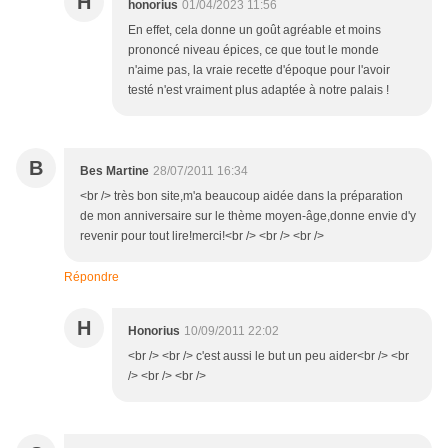
H
honorius
01/04/2023 11:56
En effet, cela donne un goût agréable et moins
prononcé niveau épices, ce que tout le monde
n'aime pas, la vraie recette d'époque pour l'avoir
testé n'est vraiment plus adaptée à notre palais !
B
Bes Martine
28/07/2011 16:34
<br /> très bon site,m'a beaucoup aidée dans la préparation
de mon anniversaire sur le thème moyen-âge,donne envie d'y
revenir pour tout lire!merci!<br /> <br /> <br />
Répondre
H
Honorius
10/09/2011 22:02
<br /> <br /> c'est aussi le but un peu aider<br /> <br
/> <br /> <br />