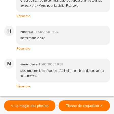
C' est delirant votre communaute. Je repasserai lire tout tes
textes. <br /> Merci pour ta visite. Francois
Répondre
H
honorius
16/06/2005 08:07
merci marie claire
Répondre
M
marie claire
15/06/2005 19:08
c'est une très jolie légende, c'est tellement bien de pouvoir la
faire revivre!
Répondre
< La magie des pierres
Tisane de coquelicot >