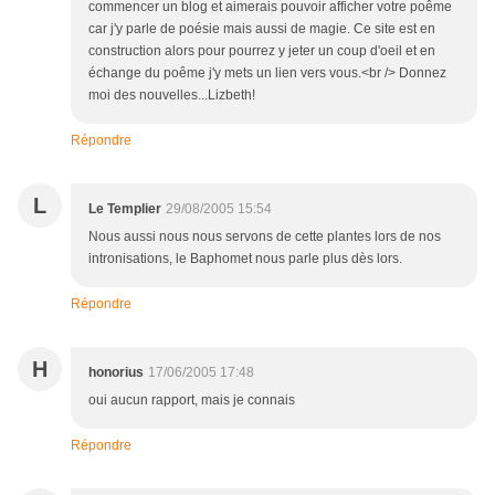
commencer un blog et aimerais pouvoir afficher votre poême
car j'y parle de poésie mais aussi de magie. Ce site est en
construction alors pour pourrez y jeter un coup d'oeil et en
échange du poême j'y mets un lien vers vous.<br /> Donnez
moi des nouvelles...Lizbeth!
Répondre
L
Le Templier
29/08/2005 15:54
Nous aussi nous nous servons de cette plantes lors de nos
intronisations, le Baphomet nous parle plus dès lors.
Répondre
H
honorius
17/06/2005 17:48
oui aucun rapport, mais je connais
Répondre