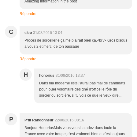
Amazing Information in the post
Répondre
C
cleo
31/08/2016 13:04
Procès de sorcellerie ça me plairait bien ça.<br /> Gros bisous
à vous 2 et merci de ton passage
Répondre
H
honorius
31/08/2016 13:37
Dans ma moderne liste j'aurai pas mal de candidats
pour jouer volontaire désigné d'office le rôle du
sorcier ou sorcière, si tu vois ce que je veux dire...
P
P'tit Randonneur
22/08/2016 08:16
Bonjour HonoriusMais vous vous baladez dans toute la
France avec votre troupe, c'est vraiment bien et c'est toujours