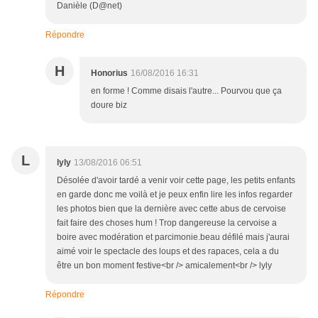
Danièle (D@net)
Répondre
H
Honorius
16/08/2016 16:31
en forme ! Comme disais l'autre... Pourvou que ça
doure biz
L
lyly
13/08/2016 06:51
Désolée d'avoir tardé a venir voir cette page, les petits enfants
en garde donc me voilà et je peux enfin lire les infos regarder
les photos bien que la dernière avec cette abus de cervoise
fait faire des choses hum ! Trop dangereuse la cervoise a
boire avec modération et parcimonie.beau défilé mais j'aurai
aimé voir le spectacle des loups et des rapaces, cela a du
être un bon moment festive<br /> amicalement<br /> lyly
Répondre