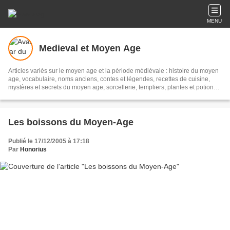
MENU
Medieval et Moyen Age
Articles variés sur le moyen age et la période médiévale : histoire du moyen
age, vocabulaire, noms anciens, contes et légendes, recettes de cuisine,
mystères et secrets du moyen age, sorcellerie, templiers, plantes et potions,
proverbes et dictons, compagnons de la vouivre, château, guerriers …
Les boissons du Moyen-Age
Publié le 17/12/2005 à 17:18
Par
Honorius