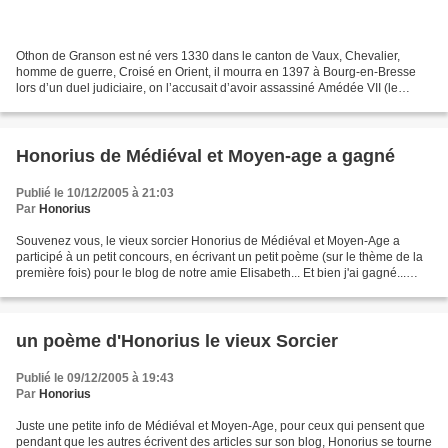
Othon de Granson est né vers 1330 dans le canton de Vaux, Chevalier,
homme de guerre, Croisé en Orient, il mourra en 1397 à Bourg-en-Bresse
lors d’un duel judiciaire, on l’accusait d’avoir assassiné Amédée VII (le
comte rouge), c’était à mon avis plutôt...
Honorius de Médiéval et Moyen-age a gagné
Publié le 10/12/2005 à 21:03
Par
Honorius
Souvenez vous, le vieux sorcier Honorius de Médiéval et Moyen-Age a
participé à un petit concours, en écrivant un petit poème (sur le thème de la
première fois) pour le blog de notre amie Elisabeth... Et bien j'ai gagné...
Super content...Ma récompense...
un poème d'Honorius le vieux Sorcier
Publié le 09/12/2005 à 19:43
Par
Honorius
Juste une petite info de Médiéval et Moyen-Age, pour ceux qui pensent que
pendant que les autres écrivent des articles sur son blog, Honorius se tourne