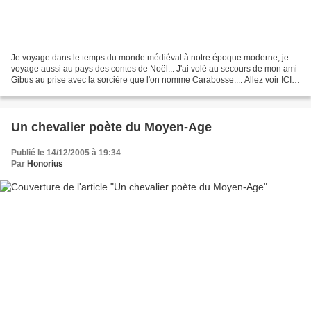
Je voyage dans le temps du monde médiéval à notre époque moderne, je
voyage aussi au pays des contes de Noël... J'ai volé au secours de mon ami
Gibus au prise avec la sorcière que l'on nomme Carabosse.... Allez voir ICI ...
Pour la suite de cette belle...
Un chevalier poète du Moyen-Age
Publié le 14/12/2005 à 19:34
Par
Honorius