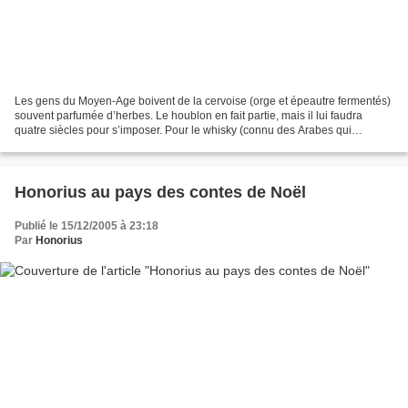
Les gens du Moyen-Age boivent de la cervoise (orge et épeautre fermentés)
souvent parfumée d’herbes. Le houblon en fait partie, mais il lui faudra
quatre siècles pour s’imposer. Pour le whisky (connu des Arabes qui
distillaient des grains d’orge !) et...
Honorius au pays des contes de Noël
Publié le 15/12/2005 à 23:18
Par
Honorius