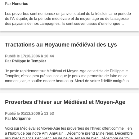
Par
Honorius
Les proverbes sont nombreux en janvier, datant de la très lointaine période
de l’Antiquité, de la période médiévale et du moyen âge ou de la sagesse
des paysans de nos campagnes. Ils sont souvent issus d’une longue
période d’observation de la nature....
Tractations au Royaume médiéval des Lys
Publié le 17/10/2006 à 10:44
Par
Philippe le Templier
Je poste rapidement sur Médiéval et Moyen-Age cet article de Philippe le
Templier, c'est a peu près tout ce que je peux me permettre de faire en ce
moment, car je souffre encore beaucoup. Merci de votrre fidélité malgré tout.
Moriganne passera en fin...
Proverbes d'hiver sur Médiéval et Moyen-Age
Publié le 01/12/2006 à 13:53
Par
Moriganne
Voici sur Médiéval et Moyen-Age les proverbes de l’hiver, offert comme il en
a l’habitude par notre Ami AnjAlain . Décembre prend Et ne rend. Décembre
aux pieds blancs s’en vient, An de neige, est an de bien. Décembre de froid