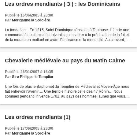
Les ordres mendiants ( 3 ) : les Dominicains
Publié le 16/06/2005 à 23:00
Par
Moriganne la Sorcière
La fondation : -En 1215, Saint Dominique s'installe à Toulouse. Il fonde une
communauté de clercs qui doivent se consacrer à la prédication de la foi et
de la morale en mettant en avant l'itinérance et la mendicité. Au couvent, les
novices étudient la...
Chevalerie médiévale au pays du Matin Calme
Publié le 26/01/2007 à 16:35
Par
Sire Philippe le Templier
Une fois de plus le Baphomet du Templier de Médiéval et Moyen-Âge nous
fait entrevoir l’avenir…. Une terrible histoire celle des 47 Rônin… Nous
sommes pendant l’hiver de 1702, au pays des hommes jaunes que vous
nommez le Japon, et nous en notre temps...
Les ordres mendiants (1)
Publié le 17/06/2005 à 23:00
Par
Moriganne la Sorcière