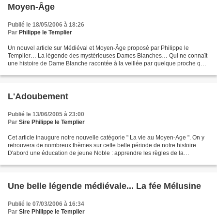
Moyen-Âge
Publié le 18/05/2006 à 18:26
Par
Philippe le Templier
Un nouvel article sur Médiéval et Moyen-Âge proposé par Philippe le
Templier… La légende des mystérieuses Dames Blanches… Qui ne connaît
une histoire de Dame Blanche racontée à la veillée par quelque proche qui
l’aurait rencontré, ou à qui quelqu’un avait...
L'Adoubement
Publié le 13/06/2005 à 23:00
Par
Sire Philippe le Templier
Cet article inaugure notre nouvelle catégorie " La vie au Moyen-Age ". On y
retrouvera de nombreux thèmes sur cette belle période de notre histoire.
D'abord une éducation de jeune Noble : apprendre les règles de la
noblesse, se muscler, monter à cheval,...
Une belle légende médiévale... La fée Mélusine
Publié le 07/03/2006 à 16:34
Par
Sire Philippe le Templier