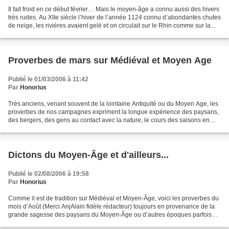
Il fait froid en ce début février… Mais le moyen-âge a connu aussi des hivers
très rudes. Au XIIe siècle l’hiver de l’année 1124 connu d’abondantes chutes
de neige, les rivières avaient gelé et on circulait sur le Rhin comme sur la
terre ferme, de nombreuses...
Proverbes de mars sur Médiéval et Moyen Age
Publié le 01/03/2006 à 11:42
Par
Honorius
Très anciens, venant souvent de la lointaine Antiquité ou du Moyen Age, les
proverbes de nos campagnes expriment la longue expérience des paysans,
des bergers, des gens au contact avec la nature, le cours des saisons en
vérifie souvent l’exactitude, mais...
Dictons du Moyen-Âge et d'ailleurs...
Publié le 02/08/2006 à 19:58
Par
Honorius
Comme il est de tradition sur Médiéval et Moyen-Âge, voici les proverbes du
mois d’Août (Merci AnjAlain fidèle rédacteur) toujours en provenance de la
grande sagesse des paysans du Moyen-Âge ou d’autres époques parfois
beaucoup plus anciennes…. L’article...