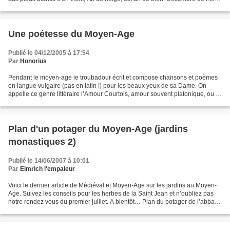
trop chiche, Ne fait pas...
Une poétesse du Moyen-Age
Publié le 04/12/2005 à 17:54
Par
Honorius
Pendant le moyen-age le troubadour écrit et compose chansons et poèmes
en langue vulgaire (pas en latin !) pour les beaux yeux de sa Dame. On
appelle ce genre littéraire l’Amour Courtois, amour souvent platonique, ou il
était de bon ton pour une Dame...
Plan d'un potager du Moyen-Age (jardins
monastiques 2)
Publié le 14/06/2007 à 10:01
Par
Eimrich l'empaleur
Voici le dernier article de Médiéval et Moyen-Age sur les jardins au Moyen-
Age. Suivez les conseils pour les herbes de la Saint Jean et n’oubliez pas
notre rendez vous du premier juillet. A bientôt… Plan du potager de l’abbaye
de St Gall Gitto Nigelle...