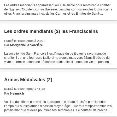
Les ordres mendiants apparaissent au XIIIe siècle pour renforcer le combat
de l'Eglise d'Occident contre l'hérésie. Les plus connus sont les Dominicains
et les Franciscains mais il éxiste les Carmes et les Ermites de Saint-
Augustin. Ils ont en commun...
Les ordres mendiants (2) les Franciscains
Publié le 16/06/2005 à 23:00
Par
Moriganne la Sorcière
La vocation de Saint François Il est l'image du petit pauvre rayonnant de
charité. Il eut une jeunesse facile et heureuse mais vers 25ans il décide de
vivre en ermite selon une démarche spirituelle. Il mène une vie de pénitence
secourant les pauvres et...
Armes Médiévales (2)
Publié le 21/03/2007 à 11:28
Par
Heimrich
Voici la deuxième partie de la passionnante étude réalisée par Heimrich
l’empaleur sur les armes d’hast du Moyen-âge… De tout temps l’homme n’a
jamais manqué d’idées pour tuer ses semblables ! Le couteau de brèche Le
couteau de brèche est une arme d'hast...