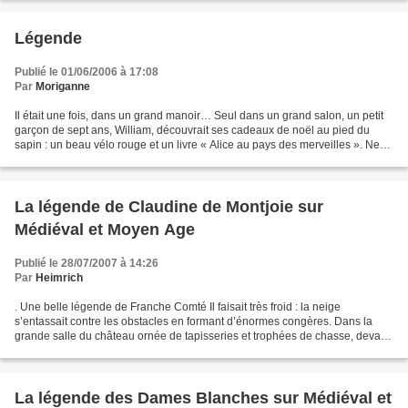
Légende
Publié le 01/06/2006 à 17:08
Par
Moriganne
Il était une fois, dans un grand manoir… Seul dans un grand salon, un petit
garçon de sept ans, William, découvrait ses cadeaux de noël au pied du
sapin : un beau vélo rouge et un livre « Alice au pays des merveilles ». Ne
pouvant utiliser son nouveau...
La légende de Claudine de Montjoie sur
Médiéval et Moyen Age
Publié le 28/07/2007 à 14:26
Par
Heimrich
. Une belle légende de Franche Comté Il faisait très froid : la neige
s’entassait contre les obstacles en formant d’énormes congères. Dans la
grande salle du château ornée de tapisseries et trophées de chasse, devant
la vaste cheminée, le baron de Montjoie...
La légende des Dames Blanches sur Médiéval et