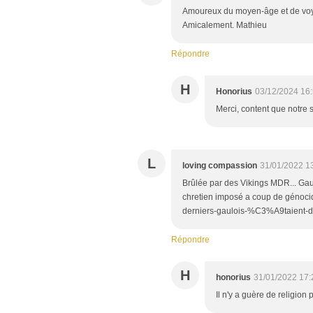
Amoureux du moyen-âge et de voyage
Amicalement. Mathieu
Répondre
H
Honorius
03/12/2024 16
Merci, content que notre 
L
loving compassion
31/01/2022 1
Brûlée par des Vikings MDR... Gau
chretien imposé a coup de génocid
derniers-gaulois-%C3%A9taient-de
Répondre
H
honorius
31/01/2022 17:
Il n'y a guère de religion 