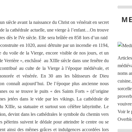
ME
vant la naissance du Christ on vénérait en secret
e la cathédrale actuelle, une vierge à l’enfant…On trouve
res dès le IVe siècle. Elle sera brûlée en 858 lors d’un raid
onstruite en 1020, aussi détruite par un incendie en 1194,
 du voile de la Vierge, encore visible de nos jours, et un
Article
le Verrière », enchâssé au XIIIe siècle dans une fenêtre du
médiéva
ontribué au culte de la Vierge à l’époque médiévale, et
noms an
 honorée et vénérée. En 30 ans les bâtisseurs de Dieu
cuisine
l’on connaît aujourd’hui. De l’époque plus ancienne nous
sorcelle
anes ou se trouve le puits « des Saints Forts » (d’origine
proverb
s jetées dans le vide par les vikings. La cathédrale de
vouivre
u XIIIe, sa statuaire et surtout son célèbre labyrinthe. Le
Voir le 
ation, devint dans les cathédrales le symbole du chemin vers
Overbl
s pèlerins suivent le dédale pour atteindre le centre ou se
cient ainsi des mêmes grâces et indulgences accordées lors