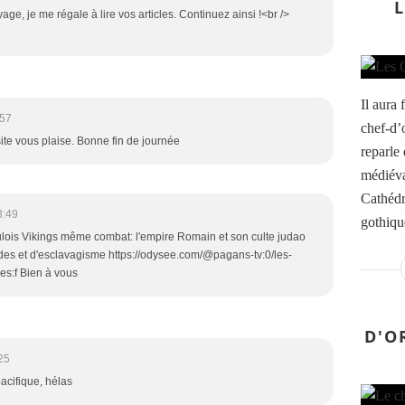
, je me régale à lire vos articles. Continuez ainsi !<br />
Il aura
:57
chef-d’
site vous plaise. Bonne fin de journée
reparle
médiéva
Cathédra
3:49
gothiqu
lois Vikings même combat: l'empire Romain et son culte judao
es et d'esclavagisme https://odysee.com/@pagans-tv:0/les-
s:f Bien à vous
D'O
25
pacifique, hélas