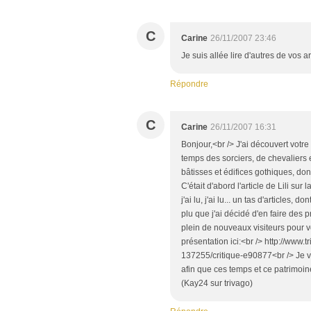
C
Carine
26/11/2007 23:46
Je suis allée lire d'autres de vos a
Répondre
C
Carine
26/11/2007 16:31
Bonjour,<br /> J'ai découvert vot
temps des sorciers, de chevaliers 
bâtisses et édifices gothiques, dont
C'était d'abord l'article de Lili sur 
j'ai lu, j'ai lu... un tas d'articles
plu que j'ai décidé d'en faire des 
plein de nouveaux visiteurs pour vo
présentation ici:<br /> http://www.
137255/critique-e90877<br /> Je vo
afin que ces temps et ce patrimoin
(Kay24 sur trivago)