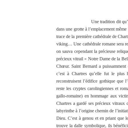
Une tradition dit qu’un siècle a
dans une grotte à l’emplacement même d
trace de la première cathédrale de Chart
viking… Une cathédrale romane sera rec
on sauva cependant la précieuse relique
précieux vitrail « Notre Dame de la Bel
Chœur. Saint Bernard a puissamment c
c’est à Chartres qu’elle fut le plus
reconstruisent l’édifice gothique que 
reste les cryptes carolingiennes et rom
gallo-romaine) en hommage aux victime
Chartres a gardé ses précieux vitraux d
labyrinthe à l’origine chemin de l’initi
Dieu. C’est à genou et en priant que le
trouve la dalle symbolique, ils bénéfi