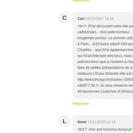
Répondre
C
Cari
26/11/2007 16:26
<br /> J\\\'ai découvert votre site p
cathédrales... mon petit bonheur...
longtemps perdus. Le premier article 
à Paris... et j\\\'avais adoré! Ont s
Chartres... que j\\\'ai également 
sur l\\\'architecture des lieux, mais
petit bonheur que je ressens à cha
faire de petites présentations de 
visiteurs! L\\\'une d\\\'entre elle 
http://www.trivago.fr/chartres-356
e90877<br /> Je vous remercie enco
d\\\'anciennes coutumes et d\\\'an
Répondre
L
lionel
15/11/2005 14:18
:0017: cher ami honorius bonjour! 