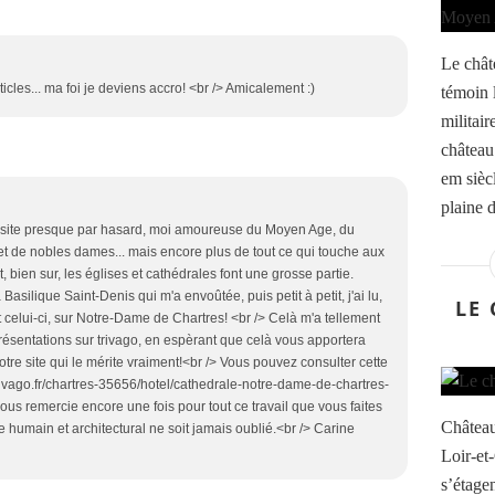
Le chât
rticles... ma foi je deviens accro! <br /> Amicalement :)
témoin 
militai
château 
em siècl
plaine d
re site presque par hasard, moi amoureuse du Moyen Age, du
et de nobles dames... mais encore plus de tout ce qui touche aux
, bien sur, les églises et cathédrales font une grosse partie.
la Basilique Saint-Denis qui m'a envoûtée, puis petit à petit, j'ai lu,
LE
, dont celui-ci, sur Notre-Dame de Chartres! <br /> Celà m'a tellement
présentations sur trivago, en espèrant que celà vous apportera
tre site qui le mérite vraiment!<br /> Vous pouvez consulter cette
trivago.fr/chartres-35656/hotel/cathedrale-notre-dame-de-chartres-
us remercie encore une fois pour tout ce travail que vous faites
Château
e humain et architectural ne soit jamais oublié.<br /> Carine
Loir-et
s’étage