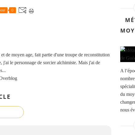
ost
0
MÉ
MOY
t de moyen age, fait partie d'une troupe de reconstitution
, j'ai le personnage de sorcier alchimiste. Mais j'ai de
...
A l’épo
 Overblog
nombreu
spéciali
du moye
CLE
changen
nous év