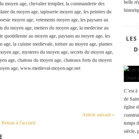
belle r
histori
LES
D
C’est à 
de Saint
église 
Article suivant »
construi
Retour à l'accueil
temps 
siècle, 
E