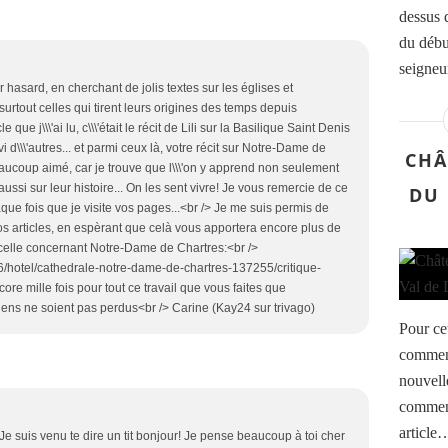
dessus d
du débu
seigneu
ar hasard, en cherchant de jolis textes sur les églises et
 surtout celles qui tirent leurs origines des temps depuis
que j\\\'ai lu, c\\\'était le récit de Lili sur la Basilique Saint Denis
uivi d\\\'autres... et parmi ceux là, votre récit sur Notre-Dame de
CHÂ
beaucoup aimé, car je trouve que l\\\'on y apprend non seulement
 aussi sur leur histoire... On les sent vivre! Je vous remercie de ce
DU 
que fois que je visite vos pages...<br /> Je me suis permis de
vos articles, en espèrant que celà vous apportera encore plus de
est celle concernant Notre-Dame de Chartres:<br />
56/hotel/cathedrale-notre-dame-de-chartres-137255/critique-
re mille fois pour tout ce travail que vous faites que
ciens ne soient pas perdus<br /> Carine (Kay24 sur trivago)
Pour cet
comment
nouvell
comment
article
Je suis venu te dire un tit bonjour! Je pense beaucoup à toi cher